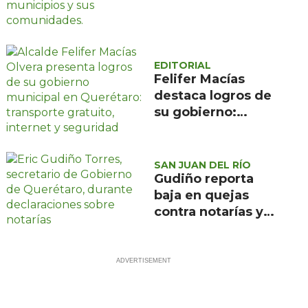
en fiestas patrias
EDITORIAL
Felifer Macías
destaca logros de
su gobierno:
transporte,
seguridad e
internet
SAN JUAN DEL RÍO
Gudiño reporta
baja en quejas
contra notarías y
anuncia
inspecciones
continuas en San
Juan del Río