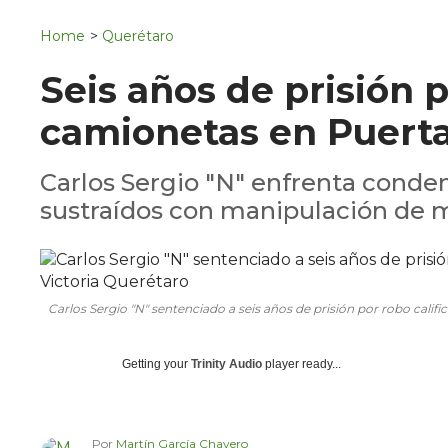
Navigation
San Juan del Río
Home
>
Querétaro
Municipios
Seis años de prisión 
camionetas en Puerta
Carlos Sergio "N" enfrenta conde
sustraídos con manipulación de 
Carlos Sergio "N" sentenciado a seis años de prisión por robo calif
Getting your
Trinity Audio
player ready...
Por
Martín García Chavero