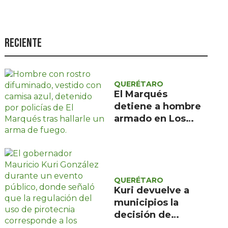
Seguridad
Ciencia y
tecnología
Reciente
Política
Turismo
QUERÉTARO
El Marqués
Asuntos Sociales
detiene a hombre
Estilo de vida
armado en Los
Héroes tras alerta
Opinión
ciudadana
QUERÉTARO
Kuri devuelve a
municipios la
decisión de
prohibir pirotecnia