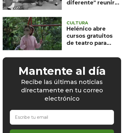
diferente" reunirá
documentales
sobre identidad y
CULTURA
participación
Helénico abre
femenina en el
cursos gratuitos
deporte
de teatro para
infancias este
verano
Mantente al día
Recibe las últimas noticias
directamente en tu correo
electrónico
Escribe
tu
email