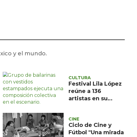
Seguridad
Ciencia y
tecnología
Política
Turismo
éxico y el mundo.
Asuntos Sociales
Estilo de vida
CULTURA
Opinión
Festival Lila López
reúne a 136
artistas en su
edición 46 en San
Luis Potosí
CINE
Ciclo de Cine y
Fútbol "Una mirada