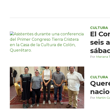
CULTURA
El Co
seis 
sábad
Mariana T
CULTURA
Queré
nacio
Martín G