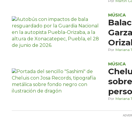
Martín G
MÚSICA
Bala
Garza
Oriza
equip
Mariana T
MÚSICA
Chelu
sobre
perso
Mariana T