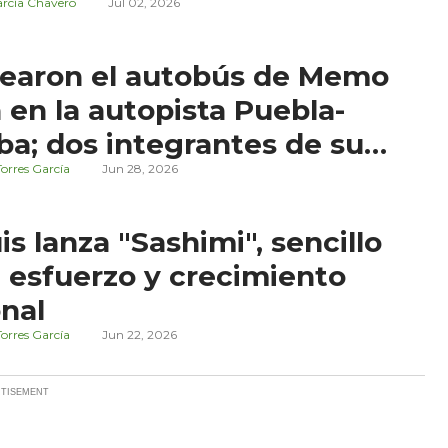
arcía Chavero
Jul 02, 2026
cearon el autobús de Memo
 en la autopista Puebla-
ba; dos integrantes de su
o resultaron heridos
orres García
Jun 28, 2026
is lanza "Sashimi", sencillo
 esfuerzo y crecimiento
nal
orres García
Jun 22, 2026