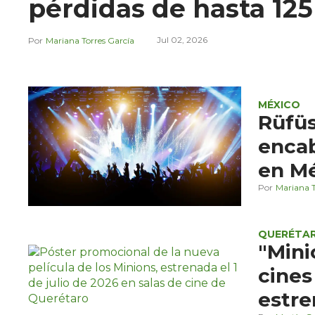
pérdidas de hasta 12
Jul 02, 2026
Mariana Torres García
MÉXICO
Rüfüs
encab
en M
Mariana T
QUERÉTA
"Mini
cines
estre