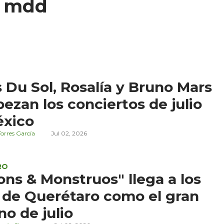
5 mdd
 Du Sol, Rosalía y Bruno Mars
ezan los conciertos de julio
éxico
orres García
Jul 02, 2026
RO
ons & Monstruos" llega a los
 de Querétaro como el gran
no de julio