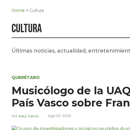
Navigation
San Juan del Río
Home
>
Cultura
Municipios
Cultura
Últimas noticias, actualidad, entretenimie
QUERÉTARO
Musicólogo de la UAQ 
País Vasco sobre Fran
Ago 03, 2026
Kary García