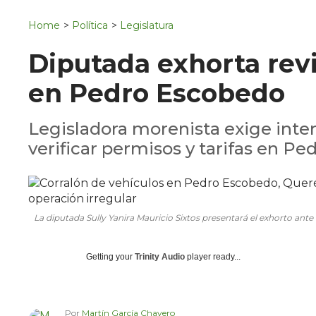
Navigation
San Juan del Río
Home
>
Política
>
Legislatura
Municipios
Diputada exhorta revi
en Pedro Escobedo
Legisladora morenista exige inte
verificar permisos y tarifas en P
La diputada Sully Yanira Mauricio Sixtos presentará el exhorto ante 
Getting your
Trinity Audio
player ready...
Por
Martín García Chavero