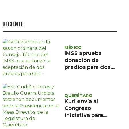
Seguridad
Ciencia y
tecnología
Reciente
Política
Turismo
MÉXICO
IMSS aprueba
Asuntos Sociales
donación de
Estilo de vida
predios para dos
CECI en Jalisco y
Opinión
Estado de México
QUERÉTARO
Kuri envía al
Congreso
iniciativa para
elegir jueces en