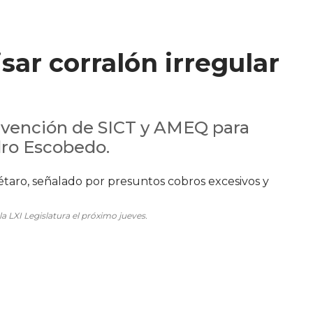
sar corralón irregular
rvención de SICT y AMEQ para
edro Escobedo.
la LXI Legislatura el próximo jueves.