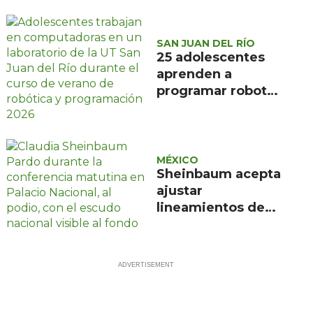
2028 y crear
órganos de
evaluación judicial
SAN JUAN DEL RÍO
25 adolescentes
aprenden a
programar robots
y crear apps en la
UT San Juan del
Río
MÉXICO
Sheinbaum acepta
ajustar
lineamientos de
audiencias pero
defiende principio
constitucional