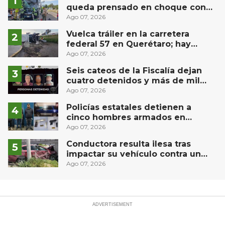
queda prensado en choque con
materialista en San Juan del Río
Ago 07, 2026
Vuelca tráiler en la carretera
federal 57 en Querétaro; hay
derrame de combustible
Ago 07, 2026
controlado, sin lesionados
Seis cateos de la Fiscalía dejan
cuatro detenidos y más de mil
dosis aseguradas en Querétaro
Ago 07, 2026
Policías estatales detienen a
cinco hombres armados en
Puebla capital
Ago 07, 2026
Conductora resulta ilesa tras
impactar su vehículo contra un
muro en Huimilpan
Ago 07, 2026