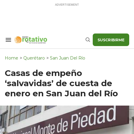
Skip
to
content
SUSCRIBIRME
Search
Buscar
&
Section
Navigation
Home
>
Querétaro
>
San Juan Del Río
Casas de empeño
‘salvavidas’ de cuesta de
enero en San Juan del Río