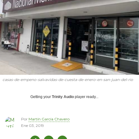
casas-de-empeno-salvavidas-de-cuesta-de-enero-en-san-juan-del-rio
Getting your
Trinity Audio
player ready...
Por
Martín García Chavero
Ene 03, 2019