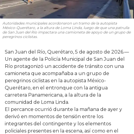
Autoridades municipales acordonaron un tramo de la autopista
México-Querétaro, a la altura de Loma Linda, luego de que una patrulla
de San Juan del Río impactara una camioneta de apoyo de un grupo de
peregrinos ciclistas.
San Juan del Río, Querétaro, 5 de agosto de 2026.—
Un agente de la Policía Municipal de San Juan del
Río protagonizó un accidente de tránsito con una
camioneta que acompañaba a un grupo de
peregrinos ciclistas en la autopista México-
Querétaro, en el entronque con la antigua
carretera Panamericana, a la altura de la
comunidad de Loma Linda.
El percance ocurrió durante la mañana de ayer y
derivó en momentos de tensión entre los
integrantes del contingente y los elementos
policiales presentes en la escena, así como en el