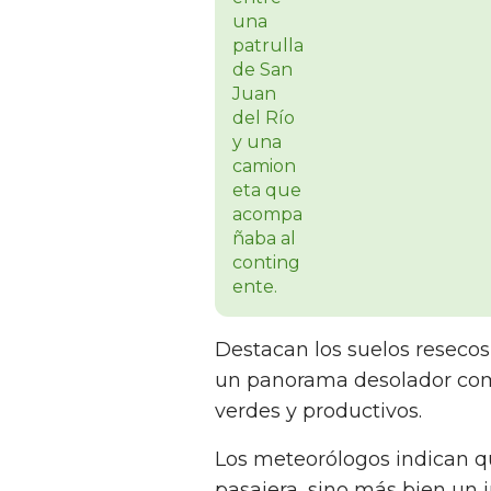
Destacan los suelos resecos
un panorama desolador com
verdes y productivos.
Los meteorólogos indican qu
pasajera, sino más bien un