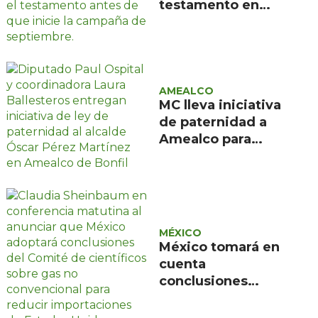
testamento en
agosto en San
Juan del Río
AMEALCO
MC lleva iniciativa
de paternidad a
Amealco para
presionar su
aprobación en
Cabildo
MÉXICO
México tomará en
cuenta
conclusiones
científicas sobre
gas no