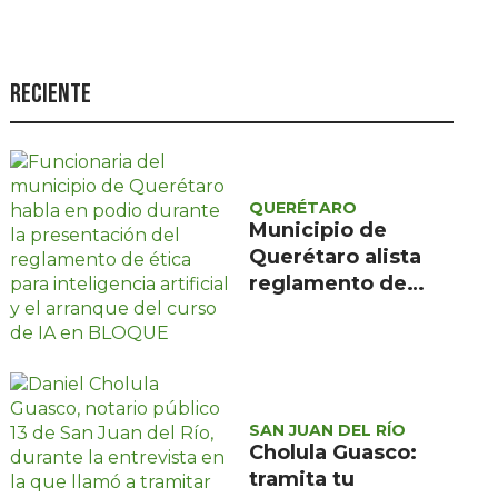
Seguridad
Ciencia y
tecnología
Reciente
Política
Turismo
QUERÉTARO
Asuntos Sociales
Municipio de
Estilo de vida
Querétaro alista
reglamento de
Opinión
ética para uso de
inteligencia
artificial en la
administración
SAN JUAN DEL RÍO
Cholula Guasco:
tramita tu