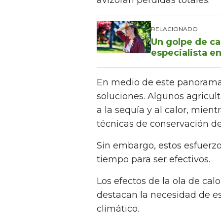
avizoran pérdidas totales.
RELACIONADO
Un golpe de ca
especialista e
En medio de este panorama,
soluciones. Algunos agricul
a la sequía y al calor, mie
técnicas de conservación de
Sin embargo, estos esfuerzos
tiempo para ser efectivos.
Los efectos de la ola de cal
destacan la necesidad de e
climático.