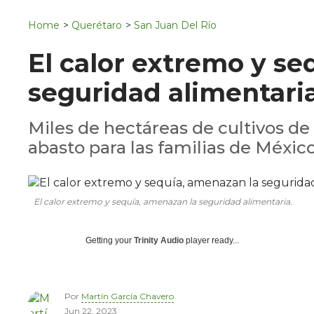
Navigation
San Juan del Río
Home
>
Querétaro
>
San Juan Del Río
Municipios
El calor extremo y se
seguridad alimentari
Miles de hectáreas de cultivos de 
abasto para las familias de México
El calor extremo y sequía, amenazan la seguridad alimentaria.
Getting your
Trinity Audio
player ready...
Por
Martín García Chavero
Jun 22, 2023