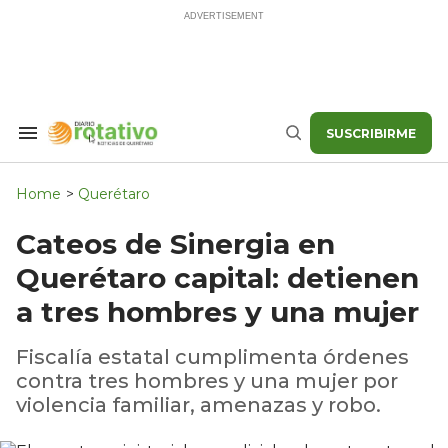
Skip
to
content
SUSCRIBIRME
Search
Buscar
&
Section
Navigation
Home
>
Querétaro
Cateos de Sinergia en
Querétaro capital: detienen
a tres hombres y una mujer
Fiscalía estatal cumplimenta órdenes
contra tres hombres y una mujer por
violencia familiar, amenazas y robo.