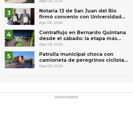
comunidad El Rodeo, San Juan del
Ago 06, 2026
Río
Notaría 13 de San Juan del Río
firmó convenio con Universidad
Privada del Bajío para recibir
Ago 05, 2026
estudiantes en prácticas
Contraflujo en Bernardo Quintana
desde el sábado: la etapa más
compleja del operativo vial
Ago 06, 2026
Patrulla municipal choca con
camioneta de peregrinos ciclistas
en la autopista México-Querétaro
Ago 06, 2026