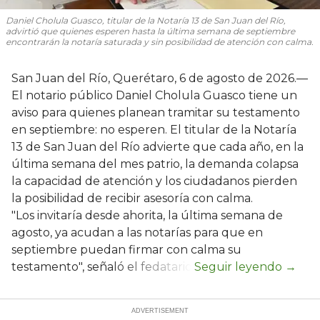
Daniel Cholula Guasco, titular de la Notaría 13 de San Juan del Río,
advirtió que quienes esperen hasta la última semana de septiembre
encontrarán la notaría saturada y sin posibilidad de atención con calma.
San Juan del Río, Querétaro, 6 de agosto de 2026.—
El notario público Daniel Cholula Guasco tiene un
aviso para quienes planean tramitar su testamento
en septiembre: no esperen. El titular de la Notaría
13 de San Juan del Río advierte que cada año, en la
última semana del mes patrio, la demanda colapsa
la capacidad de atención y los ciudadanos pierden
la posibilidad de recibir asesoría con calma.
"Los invitaría desde ahorita, la última semana de
agosto, ya acudan a las notarías para que en
septiembre puedan firmar con calma su
testamento", señaló el fedatario.