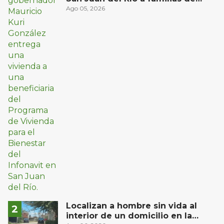
bajos ingresos
Ago 05, 2026
Localizan a hombre sin vida al
interior de un domicilio en la