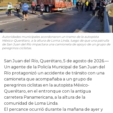
Autoridades municipales acordonaron un tramo de la autopista
México-Querétaro, a la altura de Loma Linda, luego de que una patrulla
de San Juan del Río impactara una camioneta de apoyo de un grupo de
peregrinos ciclistas.
San Juan del Río, Querétaro, 5 de agosto de 2026.—
Un agente de la Policía Municipal de San Juan del
Río protagonizó un accidente de tránsito con una
camioneta que acompañaba a un grupo de
peregrinos ciclistas en la autopista México-
Querétaro, en el entronque con la antigua
carretera Panamericana, a la altura de la
comunidad de Loma Linda.
El percance ocurrió durante la mañana de ayer y