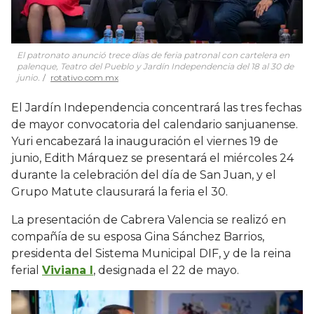
El patronato anunció trece días de feria patronal con cartelera en
palenque, Teatro del Pueblo y Jardín Independencia del 18 al 30 de
junio.
rotativo.com.mx
El Jardín Independencia concentrará las tres fechas
de mayor convocatoria del calendario sanjuanense.
Yuri encabezará la inauguración el viernes 19 de
junio, Edith Márquez se presentará el miércoles 24
durante la celebración del día de San Juan, y el
Grupo Matute clausurará la feria el 30.
La presentación de Cabrera Valencia se realizó en
compañía de su esposa Gina Sánchez Barrios,
presidenta del Sistema Municipal DIF, y de la reina
ferial
Viviana I
, designada el 22 de mayo.