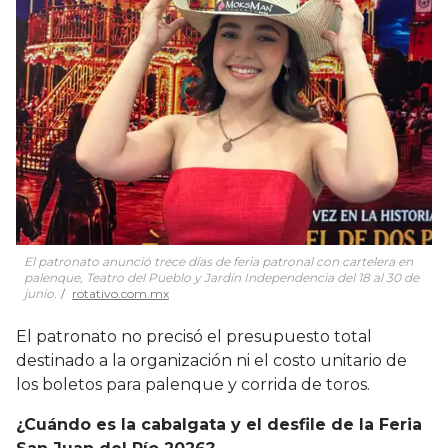
El patronato anunció trece días de feria patronal con cartelera en
palenque, Teatro del Pueblo y Jardín Independencia del 18 al 30 de
junio.
rotativo.com.mx
El patronato no precisó el presupuesto total
destinado a la organización ni el costo unitario de
los boletos para palenque y corrida de toros.
¿Cuándo es la cabalgata y el desfile de la Feria