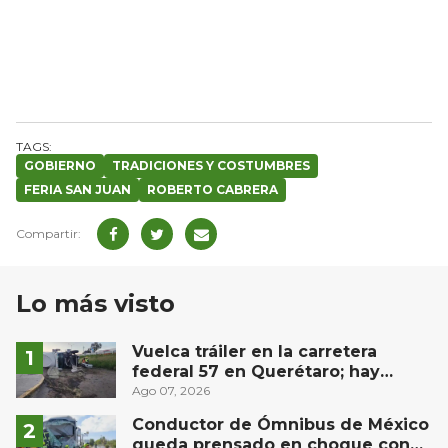
GOBIERNO
TRADICIONES Y COSTUMBRES
FERIA SAN JUAN
ROBERTO CABRERA
Lo más visto
Vuelca tráiler en la carretera
federal 57 en Querétaro; hay
derrame de combustible
Ago 07, 2026
controlado, sin lesionados
Conductor de Ómnibus de México
queda prensado en choque con