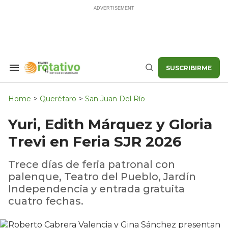
Skip
to
content
SUSCRIBIRME
Search
Buscar
&
Section
Navigation
Home
>
Querétaro
>
San Juan Del Río
Yuri, Edith Márquez y Gloria
Trevi en Feria SJR 2026
Trece días de feria patronal con
palenque, Teatro del Pueblo, Jardín
Independencia y entrada gratuita
cuatro fechas.