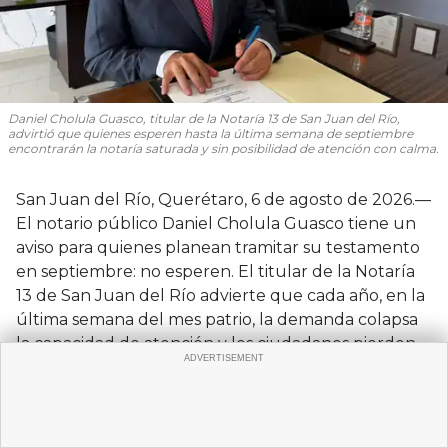
Daniel Cholula Guasco, titular de la Notaría 13 de San Juan del Río,
advirtió que quienes esperen hasta la última semana de septiembre
encontrarán la notaría saturada y sin posibilidad de atención con calma.
San Juan del Río, Querétaro, 6 de agosto de 2026.—
El notario público Daniel Cholula Guasco tiene un
aviso para quienes planean tramitar su testamento
en septiembre: no esperen. El titular de la Notaría
13 de San Juan del Río advierte que cada año, en la
última semana del mes patrio, la demanda colapsa
la capacidad de atención y los ciudadanos pierden
la posibilidad de recibir asesoría con calma.
"Los invitaría desde ahorita, la última semana de
agosto, ya acudan a las notarías para que en
septiembre puedan firmar con calma su