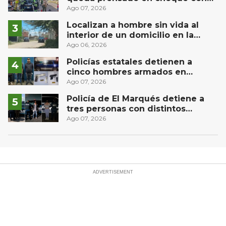
materialista en San Juan del Río
Ago 07, 2026
Localizan a hombre sin vida al
interior de un domicilio en la
comunidad El Rodeo, San Juan del
Ago 06, 2026
Río
Policías estatales detienen a
cinco hombres armados en
Puebla capital
Ago 07, 2026
Policía de El Marqués detiene a
tres personas con distintos
narcóticos
Ago 07, 2026