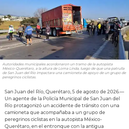
Autoridades municipales acordonaron un tramo de la autopista
México-Querétaro, a la altura de Loma Linda, luego de que una patrulla
de San Juan del Río impactara una camioneta de apoyo de un grupo de
peregrinos ciclistas.
San Juan del Río, Querétaro, 5 de agosto de 2026.—
Un agente de la Policía Municipal de San Juan del
Río protagonizó un accidente de tránsito con una
camioneta que acompañaba a un grupo de
peregrinos ciclistas en la autopista México-
Querétaro, en el entronque con la antigua