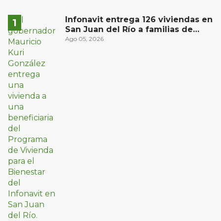
Infonavit entrega 126 viviendas en
San Juan del Río a familias de
bajos ingresos
Ago 05, 2026