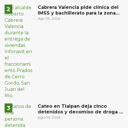
Cabrera Valencia pide clínica del
IMSS y bachillerato para la zona
oriente de San Juan del Río
Ago 05, 2026
Cateo en Tlalpan deja cinco
detenidos y decomiso de droga y
un arma
Ago 04, 2026