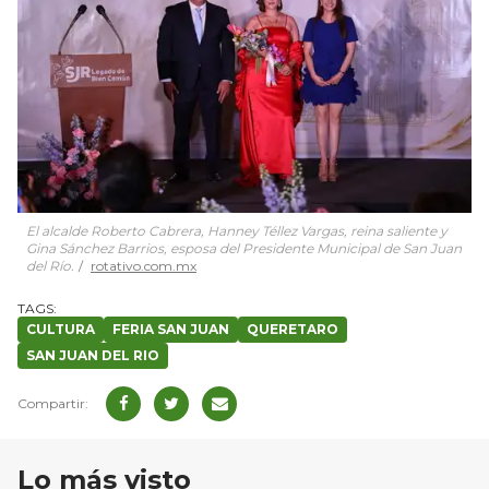
El alcalde Roberto Cabrera, Hanney Téllez Vargas, reina saliente y
Gina Sánchez Barrios, esposa del Presidente Municipal de San Juan
del Río.
rotativo.com.mx
CULTURA
FERIA SAN JUAN
QUERETARO
SAN JUAN DEL RIO
Lo más visto