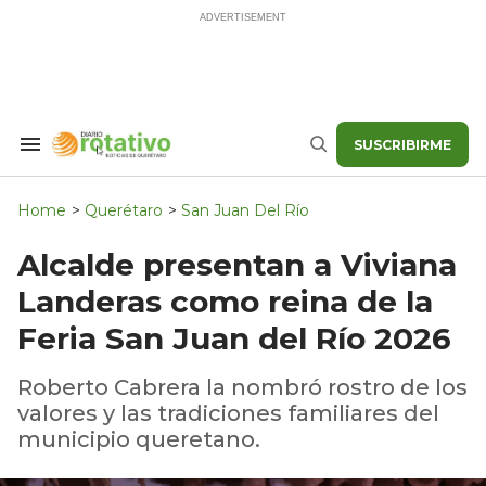
Skip
to
content
SUSCRIBIRME
Search
Buscar
&
Section
Navigation
Home
>
Querétaro
>
San Juan Del Río
Alcalde presentan a Viviana
Landeras como reina de la
Feria San Juan del Río 2026
Roberto Cabrera la nombró rostro de los
valores y las tradiciones familiares del
municipio queretano.