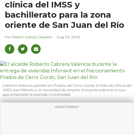
clínica del IMSS y
bachillerato para la zona
oriente de San Juan del Río
Martín García Chavero
Aug 05, 2026
Cabrera Valencia planteó en Prados de Cerro Gordo la falta de clínica del
IMSS, bachillerato y la necesidad de ampliar el puente sobre el arroyo
que embotella la avenida Universidad.
San Juan del Río, Querétaro, 5 de agosto de 2026.—
El alcalde Roberto Cabrera Valencia gestionó ante
el gobierno federal la instalación de una clínica del
IMSS en la zona oriente de San Juan del Río, donde