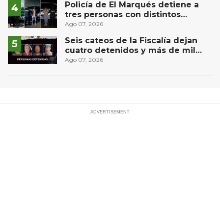
Policía de El Marqués detiene a
tres personas con distintos
narcóticos
Ago 07, 2026
Seis cateos de la Fiscalía dejan
cuatro detenidos y más de mil
dosis aseguradas en Querétaro
Ago 07, 2026