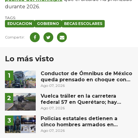
durante 2026.
EDUCACION
GOBIERNO
BECAS ESCOLARES
Lo más visto
Conductor de Ómnibus de México
queda prensado en choque con
materialista en San Juan del Río
Ago 07, 2026
Vuelca tráiler en la carretera
federal 57 en Querétaro; hay
derrame de combustible
Ago 07, 2026
controlado, sin lesionados
Policías estatales detienen a
cinco hombres armados en
Puebla capital
Ago 07, 2026