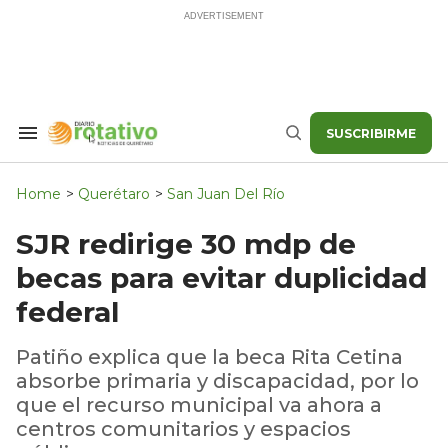
Skip
to
content
SUSCRIBIRME
Search
Buscar
&
Section
Navigation
Home
>
Querétaro
>
San Juan Del Río
SJR redirige 30 mdp de
becas para evitar duplicidad
federal
Patiño explica que la beca Rita Cetina
absorbe primaria y discapacidad, por lo
que el recurso municipal va ahora a
centros comunitarios y espacios