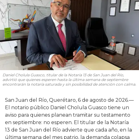
Daniel Cholula Guasco, titular de la Notaría 13 de San Juan del Río,
advirtió que quienes esperen hasta la última semana de septiembre
encontrarán la notaría saturada y sin posibilidad de atención con calma.
San Juan del Río, Querétaro, 6 de agosto de 2026.—
El notario público Daniel Cholula Guasco tiene un
aviso para quienes planean tramitar su testamento
en septiembre: no esperen. El titular de la Notaría
13 de San Juan del Río advierte que cada año, en la
última semana del mes patrio, la demanda colapsa