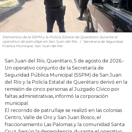
Elementos de la SSPM y la Policía Estatal de Querétaro durante el
operativo de patrullaje en San Juan del Río.
Secretaría de Seguridad
Pública Municipal, San Juan del Río
San Juan del Río, Querétaro, 5 de agosto de 2026.-
Un operativo conjunto de la Secretaría de
Seguridad Pública Municipal (SSPM) de San Juan
del Río y la Policía Estatal de Querétaro derivó en la
remisión de cinco personas al Juzgado Cívico por
faltas administrativas, informó la corporación
municipal.
El recorrido de patrullaje se realizó en las colonias
Centro, Valle de Oro y San Juan Bosco, el
fraccionamiento Las Palomas y la comunidad Santa
Cruz. Según la dependencia, durante el operativo