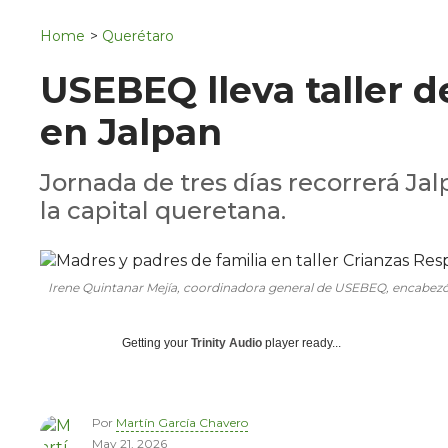
Navigation
San Juan del Río
Home
>
Querétaro
Municipios
USEBEQ lleva taller de
en Jalpan
Jornada de tres días recorrerá Jal
la capital queretana.
Irene Quintanar Mejía, coordinadora general de USEBEQ, encabezó el
Getting your
Trinity Audio
player ready...
Por
Martín García Chavero
May 21, 2026