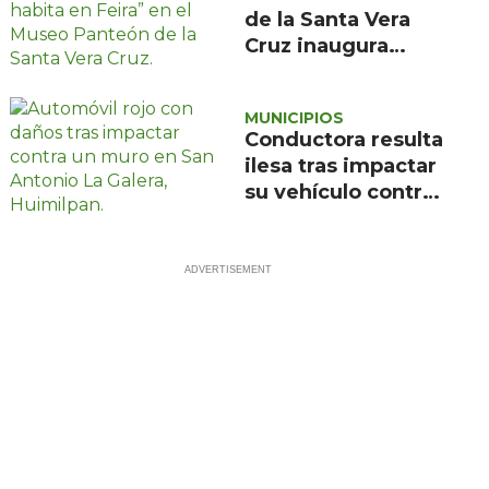
de la Santa Vera
Cruz inaugura
exposición de
pintura de María
MUNICIPIOS
de la Feira
Conductora resulta
ilesa tras impactar
su vehículo contra
un muro en
Huimilpan