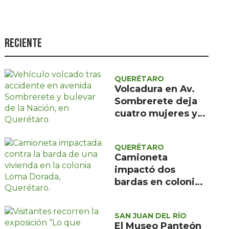
Seguridad
Ciencia y
tecnología
Reciente
Política
Turismo
QUERÉTARO
Volcadura en Av.
Asuntos Sociales
Sombrerete deja
cuatro mujeres y
Estilo de vida
un menor con
Opinión
atención médica
QUERÉTARO
prehospitalaria
Camioneta
impactó dos
bardas en colonia
Loma Dorada;
Protección Civil
SAN JUAN DEL RÍO
descartó riesgos
El Museo Panteón