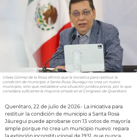
Ulises Gómez de la Rosa afirmó que la iniciativa para restituir la
condición de municipio a Santa Rosa Jáuregui no crea un nuevo
municipio, sino que restablece una situación jurídica previa, por lo que
considera suficiente la mayoría simple en el Congreso de Querétaro.
Querétaro, 22 de julio de 2026.- La iniciativa para
restituir la condición de municipio a Santa Rosa
Jáuregui puede aprobarse con 13 votos de mayoría
simple porque no crea un municipio nuevo: repara
la extinción inconstitucional de 1931, que nunca