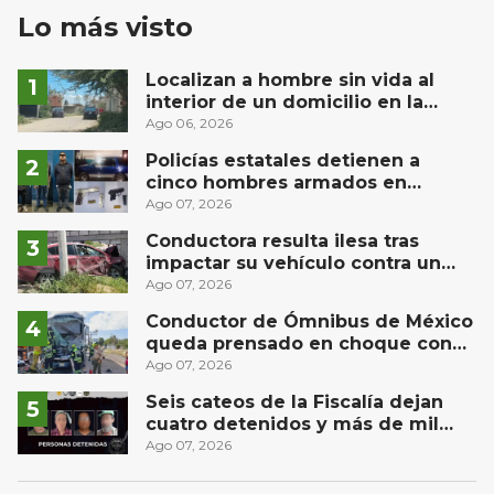
Lo más visto
Localizan a hombre sin vida al
interior de un domicilio en la
comunidad El Rodeo, San Juan del
Ago 06, 2026
Río
Policías estatales detienen a
cinco hombres armados en
Puebla capital
Ago 07, 2026
Conductora resulta ilesa tras
impactar su vehículo contra un
muro en Huimilpan
Ago 07, 2026
Conductor de Ómnibus de México
queda prensado en choque con
materialista en San Juan del Río
Ago 07, 2026
Seis cateos de la Fiscalía dejan
cuatro detenidos y más de mil
dosis aseguradas en Querétaro
Ago 07, 2026