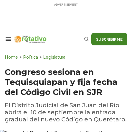
Skip
to
content
SUSCRIBIRME
Search
Buscar
&
Section
Navigation
Home
>
Política
>
Legislatura
Congreso sesiona en
Tequisquiapan y fija fecha
del Código Civil en SJR
El Distrito Judicial de San Juan del Río
abrirá el 10 de septiembre la entrada
gradual del nuevo Código en Querétaro.