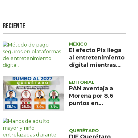
Seguridad
Ciencia y
tecnología
Reciente
Política
MÉXICO
Turismo
El efecto Pix llega
al entretenimiento
Asuntos Sociales
digital mientras
Estilo de vida
México busca
replicar el modelo
EDITORIAL
Opinión
PAN aventaja a
Morena por 8.6
puntos en
intención de voto
para gubernatura
de Querétaro,
QUERÉTARO
según
DIF Querétaro