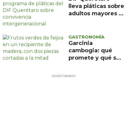
Demoscopia
lleva pláticas sobre
adultos mayores a
47 escuelas
primarias del
municipio
GASTRONOMÍA
Garcinia
cambogia: qué
promete y qué se
sabe realmente