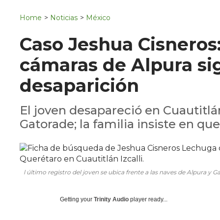
Navigation
San Juan del Río
Home
>
Noticias
>
México
Municipios
Caso Jeshua Cisneros: 
cámaras de Alpura sig
desaparición
El joven desapareció en Cuautitlán
Gatorade; la familia insiste en que
l último registro del joven se ubica frente a las naves de Alpura y G
Getting your
Trinity Audio
player ready...