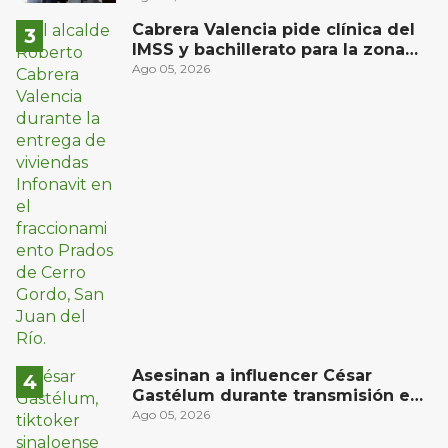
estudiantes en prácticas
Cabrera Valencia pide clínica del
IMSS y bachillerato para la zona
oriente de San Juan del Río
Ago 05, 2026
Asesinan a influencer César
Gastélum durante transmisión en
vivo en Sinaloa
Ago 05, 2026