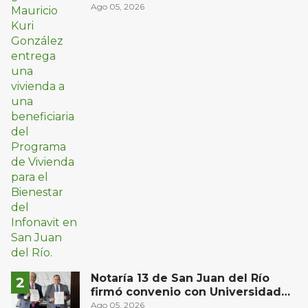
bajos ingresos
Ago 05, 2026
Notaría 13 de San Juan del Río
firmó convenio con Universidad
Privada del Bajío para recibir
Ago 05, 2026