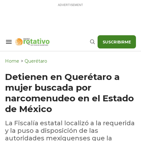
Skip
to
content
SUSCRIBIRME
Search
Buscar
&
Section
Navigation
Home
>
Querétaro
Detienen en Querétaro a
mujer buscada por
narcomenudeo en el Estado
de México
La Fiscalía estatal localizó a la requerida
y la puso a disposición de las
autoridades mexiquenses que la