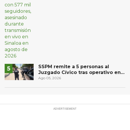
SSPM remite a 5 personas al
Juzgado Cívico tras operativo en
San Juan del Río
Ago 05, 2026