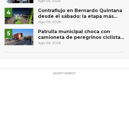
Privada del Bajío para recibir
Ago 05, 2026
estudiantes en prácticas
Contraflujo en Bernardo Quintana
desde el sábado: la etapa más
compleja del operativo vial
Ago 06, 2026
Patrulla municipal choca con
camioneta de peregrinos ciclistas
en la autopista México-Querétaro
Ago 06, 2026