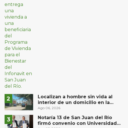
Localizan a hombre sin vida al
interior de un domicilio en la
comunidad El Rodeo, San Juan del
Ago 06, 2026
Río
Notaría 13 de San Juan del Río
firmó convenio con Universidad