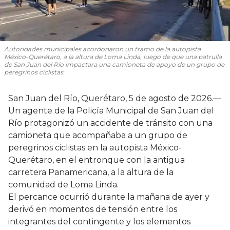
Autoridades municipales acordonaron un tramo de la autopista
México-Querétaro, a la altura de Loma Linda, luego de que una patrulla
de San Juan del Río impactara una camioneta de apoyo de un grupo de
peregrinos ciclistas.
San Juan del Río, Querétaro, 5 de agosto de 2026.—
Un agente de la Policía Municipal de San Juan del
Río protagonizó un accidente de tránsito con una
camioneta que acompañaba a un grupo de
peregrinos ciclistas en la autopista México-
Querétaro, en el entronque con la antigua
carretera Panamericana, a la altura de la
comunidad de Loma Linda.
El percance ocurrió durante la mañana de ayer y
derivó en momentos de tensión entre los
integrantes del contingente y los elementos