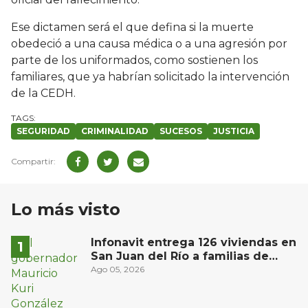
Ese dictamen será el que defina si la muerte
obedeció a una causa médica o a una agresión por
parte de los uniformados, como sostienen los
familiares, que ya habrían solicitado la intervención
de la CEDH.
SEGURIDAD
CRIMINALIDAD
SUCESOS
JUSTICIA
Lo más visto
Infonavit entrega 126 viviendas en
San Juan del Río a familias de
bajos ingresos
Ago 05, 2026