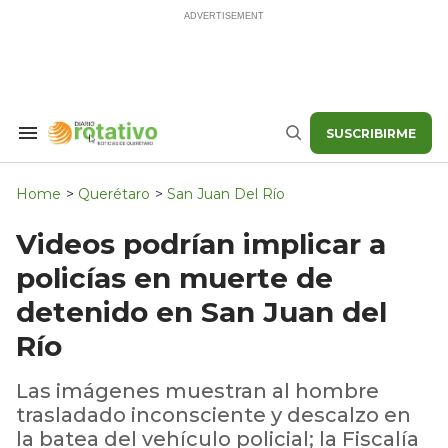
Skip
to
content
SUSCRIBIRME
Search
Buscar
&
Section
Navigation
Home
>
Querétaro
>
San Juan Del Río
Videos podrían implicar a
policías en muerte de
detenido en San Juan del
Río
Las imágenes muestran al hombre
trasladado inconsciente y descalzo en
la batea del vehículo policial; la Fiscalía