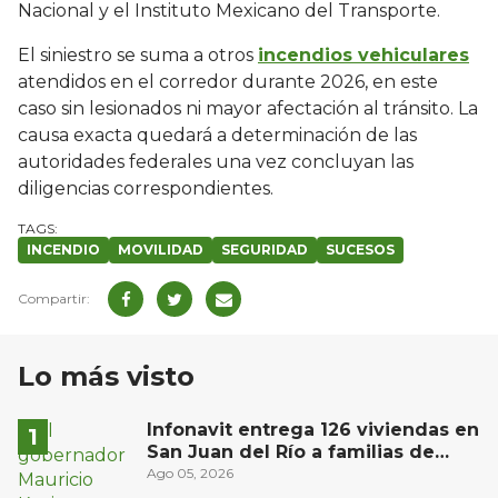
Nacional y el Instituto Mexicano del Transporte.
El siniestro se suma a otros
incendios vehiculares
atendidos en el corredor durante 2026, en este
caso sin lesionados ni mayor afectación al tránsito. La
causa exacta quedará a determinación de las
autoridades federales una vez concluyan las
diligencias correspondientes.
INCENDIO
MOVILIDAD
SEGURIDAD
SUCESOS
Lo más visto
Infonavit entrega 126 viviendas en
San Juan del Río a familias de
bajos ingresos
Ago 05, 2026