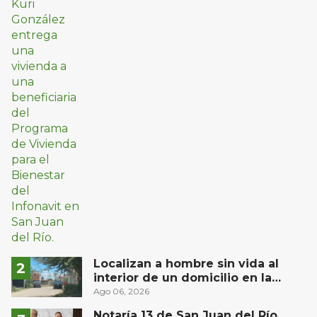
Localizan a hombre sin vida al
interior de un domicilio en la
comunidad El Rodeo, San Juan del
Ago 06, 2026
Río
Notaría 13 de San Juan del Río