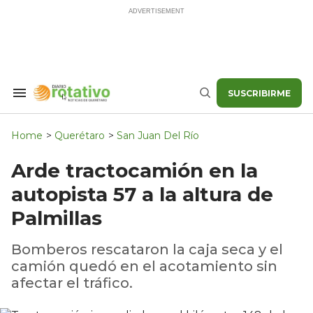
Skip
to
content
SUSCRIBIRME
Search
Buscar
&
Section
Navigation
Home
>
Querétaro
>
San Juan Del Río
Arde tractocamión en la
autopista 57 a la altura de
Palmillas
Bomberos rescataron la caja seca y el
camión quedó en el acotamiento sin
afectar el tráfico.