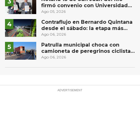
firmó convenio con Universidad
Privada del Bajío para recibir
Ago 05, 2026
estudiantes en prácticas
Contraflujo en Bernardo Quintana
desde el sábado: la etapa más
compleja del operativo vial
Ago 06, 2026
Patrulla municipal choca con
camioneta de peregrinos ciclistas
en la autopista México-Querétaro
Ago 06, 2026