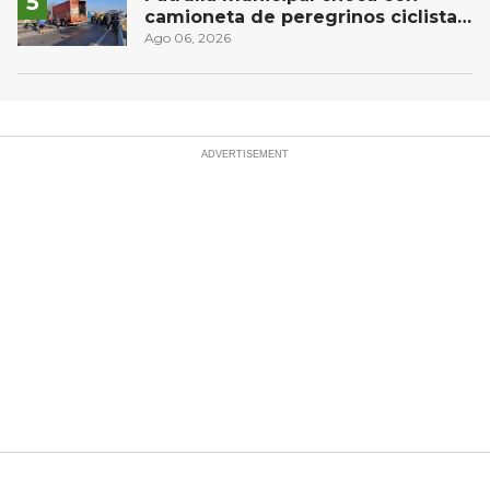
camioneta de peregrinos ciclistas
en la autopista México-Querétaro
Ago 06, 2026