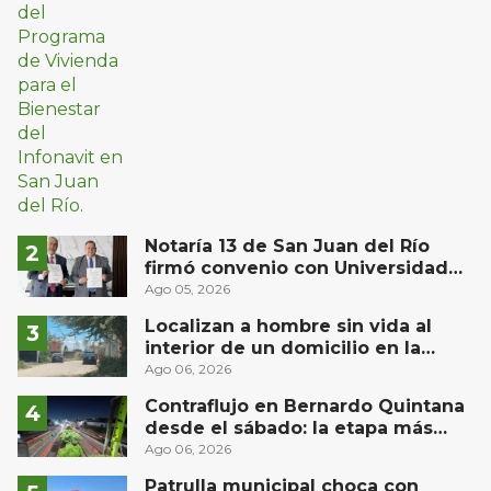
Notaría 13 de San Juan del Río
firmó convenio con Universidad
Privada del Bajío para recibir
Ago 05, 2026
estudiantes en prácticas
Localizan a hombre sin vida al
interior de un domicilio en la
comunidad El Rodeo, San Juan del
Ago 06, 2026
Río
Contraflujo en Bernardo Quintana
desde el sábado: la etapa más
compleja del operativo vial
Ago 06, 2026
Patrulla municipal choca con