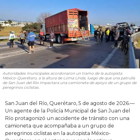
Autoridades municipales acordonaron un tramo de la autopista
México-Querétaro, a la altura de Loma Linda, luego de que una patrulla
de San Juan del Río impactara una camioneta de apoyo de un grupo de
peregrinos ciclistas.
San Juan del Río, Querétaro, 5 de agosto de 2026.—
Un agente de la Policía Municipal de San Juan del
Río protagonizó un accidente de tránsito con una
camioneta que acompañaba a un grupo de
peregrinos ciclistas en la autopista México-