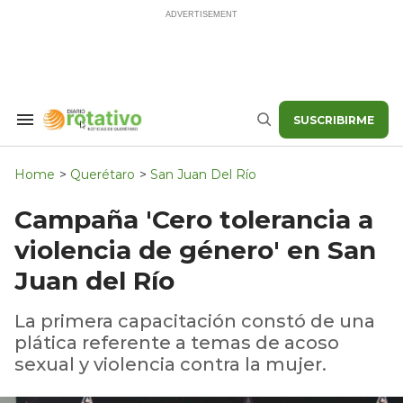
Skip
to
content
SUSCRIBIRME
Search
Buscar
&
Section
Navigation
Home
>
Querétaro
>
San Juan Del Río
Campaña 'Cero tolerancia a
violencia de género' en San
Juan del Río
La primera capacitación constó de una
plática referente a temas de acoso
sexual y violencia contra la mujer.