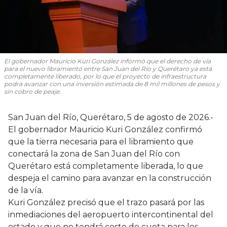
El gobernador Mauricio Kuri González informó que el derecho de vía
para el nuevo libramiento entre San Juan del Río y Querétaro ya está
completamente liberado, por lo que el proyecto de infraestructura
podrá avanzar con una inversión estimada de 8 mil millones de pesos y
sin cobro de peaje.
San Juan del Río, Querétaro, 5 de agosto de 2026.-
El gobernador Mauricio Kuri González confirmó
que la tierra necesaria para el libramiento que
conectará la zona de San Juan del Río con
Querétaro está completamente liberada, lo que
despeja el camino para avanzar en la construcción
de la vía.
Kuri González precisó que el trazo pasará por las
inmediaciones del aeropuerto intercontinental del
estado y que no tendrá costo de cuota para los