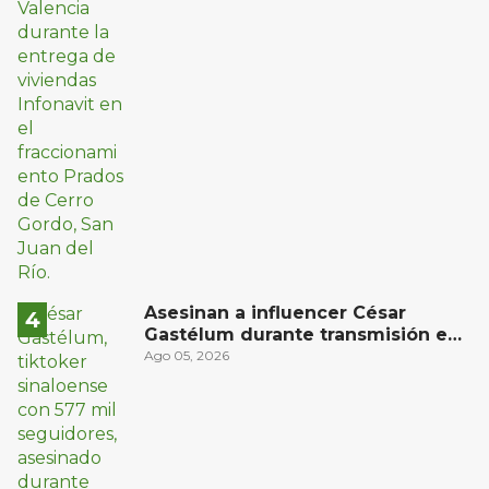
Asesinan a influencer César
Gastélum durante transmisión en
vivo en Sinaloa
Ago 05, 2026