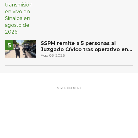
SSPM remite a 5 personas al
Juzgado Cívico tras operativo en
San Juan del Río
Ago 05, 2026