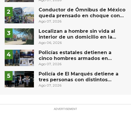
derrame de combustible
controlado, sin lesionados
Conductor de Ómnibus de México
queda prensado en choque con
materialista en San Juan del Río
Ago 07, 2026
Localizan a hombre sin vida al
interior de un domicilio en la
comunidad El Rodeo, San Juan del
Ago 06, 2026
Río
Policías estatales detienen a
cinco hombres armados en
Puebla capital
Ago 07, 2026
Policía de El Marqués detiene a
tres personas con distintos
narcóticos
Ago 07, 2026