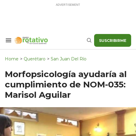
Skip
to
content
SUSCRIBIRME
Search
Buscar
&
Section
Navigation
Home
>
Querétaro
>
San Juan Del Río
Morfopsicología ayudaría al
cumplimiento de NOM-035:
Marisol Aguilar