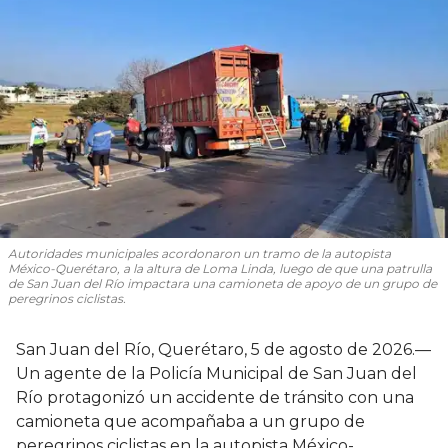
Autoridades municipales acordonaron un tramo de la autopista
México-Querétaro, a la altura de Loma Linda, luego de que una patrulla
de San Juan del Río impactara una camioneta de apoyo de un grupo de
peregrinos ciclistas.
San Juan del Río, Querétaro, 5 de agosto de 2026.—
Un agente de la Policía Municipal de San Juan del
Río protagonizó un accidente de tránsito con una
camioneta que acompañaba a un grupo de
peregrinos ciclistas en la autopista México-