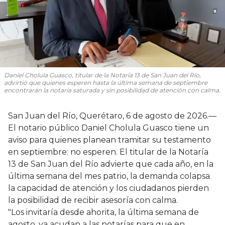
Daniel Cholula Guasco, titular de la Notaría 13 de San Juan del Río,
advirtió que quienes esperen hasta la última semana de septiembre
encontrarán la notaría saturada y sin posibilidad de atención con calma.
San Juan del Río, Querétaro, 6 de agosto de 2026.—
El notario público Daniel Cholula Guasco tiene un
aviso para quienes planean tramitar su testamento
en septiembre: no esperen. El titular de la Notaría
13 de San Juan del Río advierte que cada año, en la
última semana del mes patrio, la demanda colapsa
la capacidad de atención y los ciudadanos pierden
la posibilidad de recibir asesoría con calma.
"Los invitaría desde ahorita, la última semana de
agosto, ya acudan a las notarías para que en