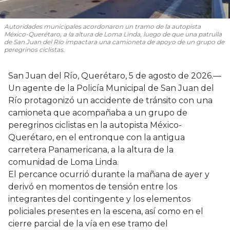
Autoridades municipales acordonaron un tramo de la autopista
México-Querétaro, a la altura de Loma Linda, luego de que una patrulla
de San Juan del Río impactara una camioneta de apoyo de un grupo de
peregrinos ciclistas.
San Juan del Río, Querétaro, 5 de agosto de 2026.—
Un agente de la Policía Municipal de San Juan del
Río protagonizó un accidente de tránsito con una
camioneta que acompañaba a un grupo de
peregrinos ciclistas en la autopista México-
Querétaro, en el entronque con la antigua
carretera Panamericana, a la altura de la
comunidad de Loma Linda.
El percance ocurrió durante la mañana de ayer y
derivó en momentos de tensión entre los
integrantes del contingente y los elementos
policiales presentes en la escena, así como en el
cierre parcial de la vía en ese tramo del