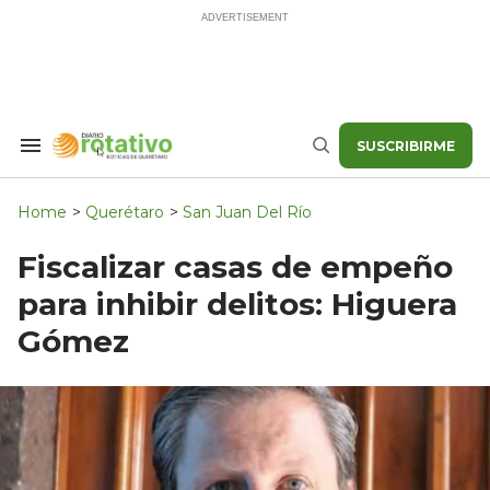
Skip
to
content
SUSCRIBIRME
Search
Buscar
&
Section
Navigation
Home
>
Querétaro
>
San Juan Del Río
Fiscalizar casas de empeño
para inhibir delitos: Higuera
Gómez