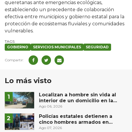
queretanas ante emergencias ecológicas,
estableciendo un precedente de colaboración
efectiva entre municipios y gobierno estatal para la
protección de ecosistemas fluviales y comunidades
vulnerables.
GOBIERNO
SERVICIOS MUNICIPALES
SEGURIDAD
Lo más visto
Localizan a hombre sin vida al
interior de un domicilio en la
comunidad El Rodeo, San Juan del
Ago 06, 2026
Río
Policías estatales detienen a
cinco hombres armados en
Puebla capital
Ago 07, 2026