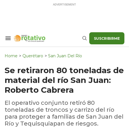
Skip
to
content
SUSCRIBIRME
Search
Buscar
&
Section
Navigation
Home
>
Querétaro
>
San Juan Del Río
Se retiraron 80 toneladas de
material del río San Juan:
Roberto Cabrera
El operativo conjunto retiró 80
toneladas de troncos y carrizo del río
para proteger a familias de San Juan del
Río y Tequisquiapan de riesgos.