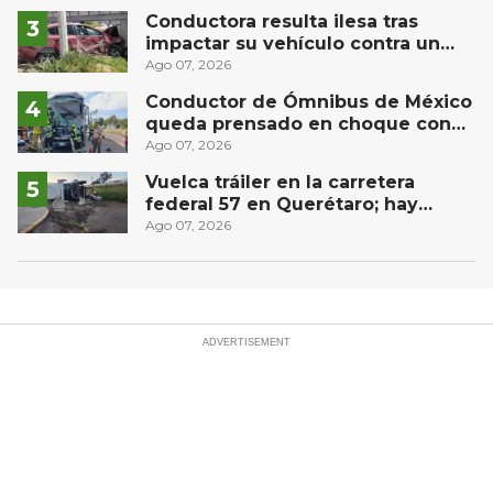
Conductora resulta ilesa tras
impactar su vehículo contra un
muro en Huimilpan
Ago 07, 2026
Conductor de Ómnibus de México
queda prensado en choque con
materialista en San Juan del Río
Ago 07, 2026
Vuelca tráiler en la carretera
federal 57 en Querétaro; hay
derrame de combustible
Ago 07, 2026
controlado, sin lesionados