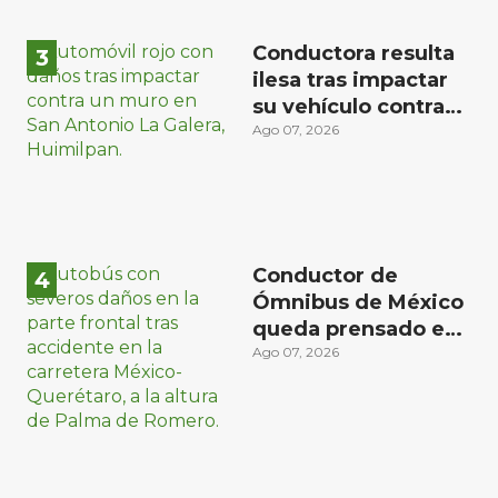
Conductora resulta
ilesa tras impactar
su vehículo contra
un muro en
Ago 07, 2026
Huimilpan
Conductor de
Ómnibus de México
queda prensado en
choque con
Ago 07, 2026
materialista en San
Juan del Río