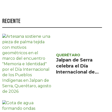
Seguridad
Ciencia y
tecnología
Reciente
Política
Turismo
Asuntos Sociales
QUERÉTARO
Estilo de vida
Jalpan de Serra
celebra el Día
Opinión
Internacional de
los Pueblos
Indígenas con
encuentro gratuito
de tres días