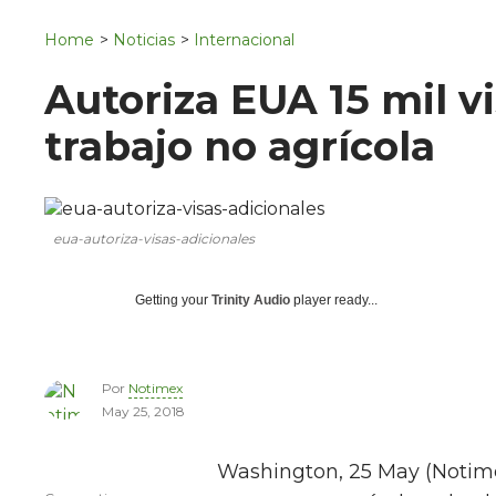
Navigation
San Juan del Río
Home
>
Noticias
>
Internacional
Municipios
Autoriza EUA 15 mil v
trabajo no agrícola
eua-autoriza-visas-adicionales
Getting your
Trinity Audio
player ready...
Por
Notimex
May 25, 2018
Washington, 25 May (Notime