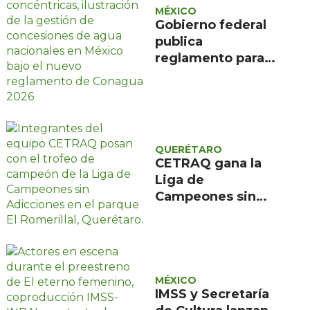
MÉXICO
Gobierno federal
publica
reglamento para
evitar caducidad
de concesiones de
agua
QUERÉTARO
CETRAQ gana la
Liga de
Campeones sin
Adicciones
organizada por
Reencuentro en el
Romerillal
MÉXICO
IMSS y Secretaría