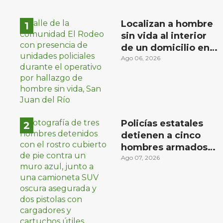
Localizan a hombre
sin vida al interior
de un domicilio en
la comunidad El
Ago 06, 2026
Rodeo, San Juan del
Río
Policías estatales
detienen a cinco
hombres armados
en Puebla capital
Ago 07, 2026