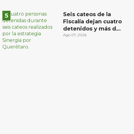
Seis cateos de la
Fiscalía dejan cuatro
detenidos y más de
mil dosis
Ago 07, 2026
aseguradas en
Querétaro