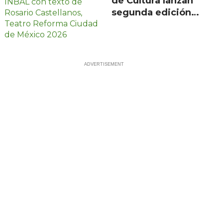
de Cultura lanzan
segunda edición
de Escenarios con
100 proyectos en
21 estados