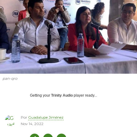
pan-qro
Getting your
Trinity Audio
player ready...
Por
Guadalupe Jiménez
Nov 14, 2022