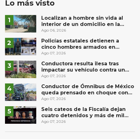
Lo más visto
Localizan a hombre sin vida al
interior de un domicilio en la
comunidad El Rodeo, San Juan del
Ago 06, 2026
Río
Policías estatales detienen a
cinco hombres armados en
Puebla capital
Ago 07, 2026
Conductora resulta ilesa tras
impactar su vehículo contra un
muro en Huimilpan
Ago 07, 2026
Conductor de Ómnibus de México
queda prensado en choque con
materialista en San Juan del Río
Ago 07, 2026
Seis cateos de la Fiscalía dejan
cuatro detenidos y más de mil
dosis aseguradas en Querétaro
Ago 07, 2026