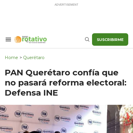
Skip
to
content
SUSCRIBIRME
Search
Buscar
&
Section
Navigation
Home
>
Querétaro
PAN Querétaro confía que
no pasará reforma electoral:
Defensa INE