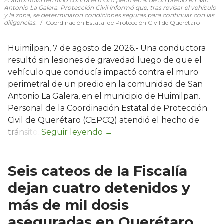
El automóvil terminó contra el muro perimetral de un predio en San
Antonio La Galera. Protección Civil informó que, tras revisar el vehículo
y la zona, se determinaron condiciones seguras para continuar con las
diligencias.
Coordinación Estatal de Protección Civil de Querétaro
Huimilpan, 7 de agosto de 2026.- Una conductora
resultó sin lesiones de gravedad luego de que el
vehículo que conducía impactó contra el muro
perimetral de un predio en la comunidad de San
Antonio La Galera, en el municipio de Huimilpan.
Personal de la Coordinación Estatal de Protección
Civil de Querétaro (CEPCQ) atendió el hecho de
tránsito.
Seis cateos de la Fiscalía
dejan cuatro detenidos y
más de mil dosis
aseguradas en Querétaro