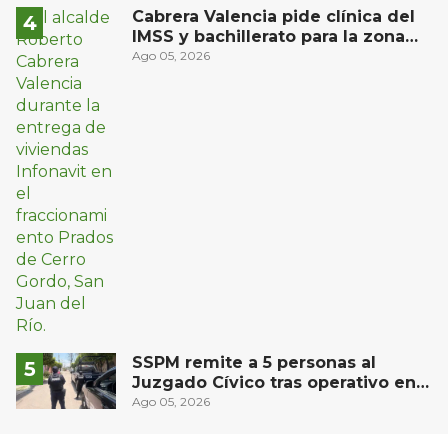
Río
Cabrera Valencia pide clínica del
IMSS y bachillerato para la zona
oriente de San Juan del Río
Ago 05, 2026
SSPM remite a 5 personas al
Juzgado Cívico tras operativo en
San Juan del Río
Ago 05, 2026