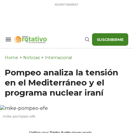
Skip
to
content
SUSCRIBIRME
Search
Buscar
&
Section
Navigation
Home
>
Noticias
>
Internacional
Pompeo analiza la tensión
en el Mediterráneo y el
programa nuclear iraní
mike-pompeo-efe
Getting your
Trinity Audio
player ready...