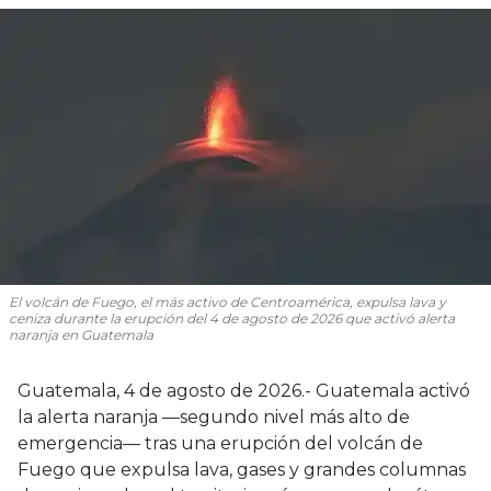
El volcán de Fuego, el más activo de Centroamérica, expulsa lava y
ceniza durante la erupción del 4 de agosto de 2026 que activó alerta
naranja en Guatemala
Guatemala, 4 de agosto de 2026.- Guatemala activó
la alerta naranja —segundo nivel más alto de
emergencia— tras una erupción del volcán de
Fuego que expulsa lava, gases y grandes columnas