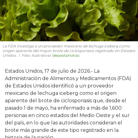
La FDA investiga a un proveedor mexicano de lechuga iceberg como
origen aparente del mayor brote de ciclosporiasis registrado en Estados
Unidos.
Foto: Ilustrativa/ (
depositphotos
)
Estados Unidos, 17 de julio de 2026.- La
Administración de Alimentos y Medicamentos (FDA)
de Estados Unidos identificó a un proveedor
mexicano de lechuga iceberg como el origen
aparente del brote de ciclosporiasis que, desde el
pasado 1 de mayo, ha enfermado a más de 1,600
personas en cinco estados del Medio Oeste y el sur
del país, en lo que las autoridades consideran el
brote más grande de este tipo registrado en la
historia de la nación.