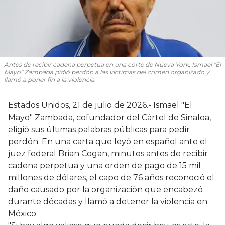
Antes de recibir cadena perpetua en una corte de Nueva York, Ismael "El
Mayo" Zambada pidió perdón a las víctimas del crimen organizado y
llamó a poner fin a la violencia.
Estados Unidos, 21 de julio de 2026.- Ismael "El
Mayo" Zambada, cofundador del Cártel de Sinaloa,
eligió sus últimas palabras públicas para pedir
perdón. En una carta que leyó en español ante el
juez federal Brian Cogan, minutos antes de recibir
cadena perpetua y una orden de pago de 15 mil
millones de dólares, el capo de 76 años reconoció el
daño causado por la organización que encabezó
durante décadas y llamó a detener la violencia en
México.