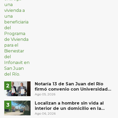
Notaría 13 de San Juan del Río
firmó convenio con Universidad
Privada del Bajío para recibir
Ago 05, 2026
estudiantes en prácticas
Localizan a hombre sin vida al
interior de un domicilio en la
comunidad El Rodeo, San Juan del
Ago 06, 2026