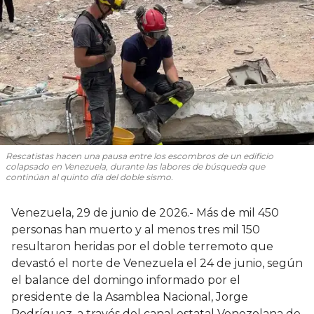
Rescatistas hacen una pausa entre los escombros de un edificio
colapsado en Venezuela, durante las labores de búsqueda que
continúan al quinto día del doble sismo.
Venezuela, 29 de junio de 2026.- Más de mil 450
personas han muerto y al menos tres mil 150
resultaron heridas por el doble terremoto que
devastó el norte de Venezuela el 24 de junio, según
el balance del domingo informado por el
presidente de la Asamblea Nacional, Jorge
Rodríguez, a través del canal estatal Venezolana de