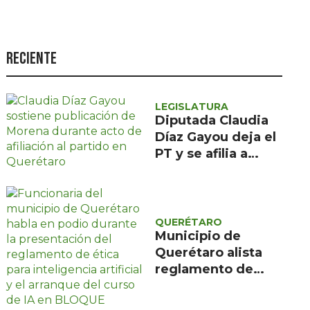
Seguridad
Ciencia y
tecnología
Reciente
Política
Turismo
LEGISLATURA
Diputada Claudia
Asuntos Sociales
Díaz Gayou deja el
PT y se afilia a
Estilo de vida
Morena rumbo al
Opinión
2027
QUERÉTARO
Municipio de
Querétaro alista
reglamento de
ética para uso de
inteligencia