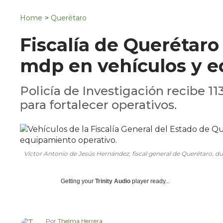
Navigation
San Juan del Río
Home
>
Querétaro
Municipios
Fiscalía de Querétaro
mdp en vehículos y e
Policía de Investigación recibe 11
para fortalecer operativos.
Víctor Antonio de Jesús Hernández, fiscal general de Querétaro, du
Getting your
Trinity Audio
player ready...
Por
Thelma Herrera