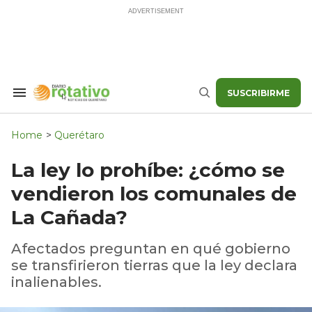
Skip
to
content
SUSCRIBIRME
Search
Buscar
&
Section
Navigation
Home
>
Querétaro
La ley lo prohíbe: ¿cómo se
vendieron los comunales de
La Cañada?
Afectados preguntan en qué gobierno
se transfirieron tierras que la ley declara
inalienables.