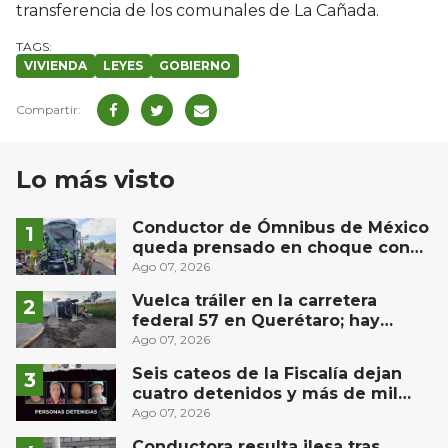
transferencia de los comunales de La Cañada.
VIVIENDA
LEYES
GOBIERNO
Lo más visto
Conductor de Ómnibus de México
queda prensado en choque con
materialista en San Juan del Río
Ago 07, 2026
Vuelca tráiler en la carretera
federal 57 en Querétaro; hay
derrame de combustible
Ago 07, 2026
controlado, sin lesionados
Seis cateos de la Fiscalía dejan
cuatro detenidos y más de mil
dosis aseguradas en Querétaro
Ago 07, 2026
Conductora resulta ilesa tras