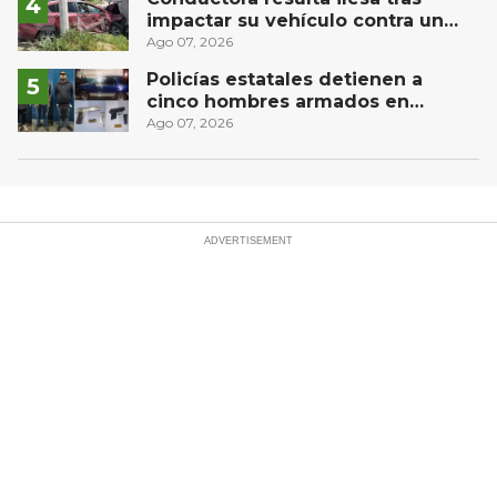
impactar su vehículo contra un
muro en Huimilpan
Ago 07, 2026
Policías estatales detienen a
cinco hombres armados en
Puebla capital
Ago 07, 2026