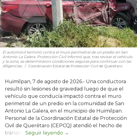
El automóvil terminó contra el muro perimetral de un predio en San
Antonio La Galera. Protección Civil informó que, tras revisar el vehículo
y la zona, se determinaron condiciones seguras para continuar con las
diligencias.
Coordinación Estatal de Protección Civil de Querétaro
Huimilpan, 7 de agosto de 2026.- Una conductora
resultó sin lesiones de gravedad luego de que el
vehículo que conducía impactó contra el muro
perimetral de un predio en la comunidad de San
Antonio La Galera, en el municipio de Huimilpan.
Personal de la Coordinación Estatal de Protección
Civil de Querétaro (CEPCQ) atendió el hecho de
tránsito.