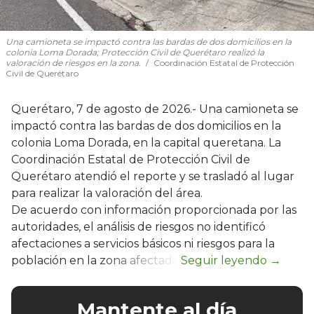
Una camioneta se impactó contra las bardas de dos domicilios en la
colonia Loma Dorada; Protección Civil de Querétaro realizó la
valoración de riesgos en la zona.
Coordinación Estatal de Protección
Civil de Querétaro
Querétaro, 7 de agosto de 2026.- Una camioneta se
impactó contra las bardas de dos domicilios en la
colonia Loma Dorada, en la capital queretana. La
Coordinación Estatal de Protección Civil de
Querétaro atendió el reporte y se trasladó al lugar
para realizar la valoración del área.
De acuerdo con información proporcionada por las
autoridades, el análisis de riesgos no identificó
afectaciones a servicios básicos ni riesgos para la
población en la zona afectada.
Mantente al día