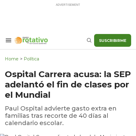
Skip
to
content
SUSCRIBIRME
Search
Buscar
&
Section
Navigation
Home
>
Política
Ospital Carrera acusa: la SEP
adelantó el fin de clases por
el Mundial
Paul Ospital advierte gasto extra en
familias tras recorte de 40 días al
calendario escolar.