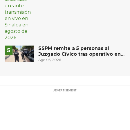
SSPM remite a 5 personas al
Juzgado Cívico tras operativo en
San Juan del Río
Ago 05, 2026