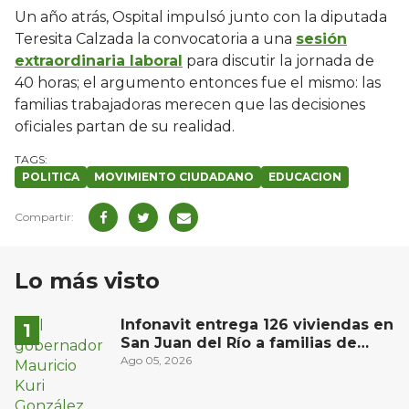
Un año atrás, Ospital impulsó junto con la diputada
Teresita Calzada la convocatoria a una
sesión
extraordinaria laboral
para discutir la jornada de
40 horas; el argumento entonces fue el mismo: las
familias trabajadoras merecen que las decisiones
oficiales partan de su realidad.
POLITICA
MOVIMIENTO CIUDADANO
EDUCACION
Lo más visto
Infonavit entrega 126 viviendas en
San Juan del Río a familias de
bajos ingresos
Ago 05, 2026