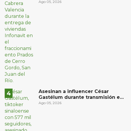
oriente de San Juan del Río
Ago 05, 2026
Asesinan a influencer César
Gastélum durante transmisión en
vivo en Sinaloa
Ago 05, 2026