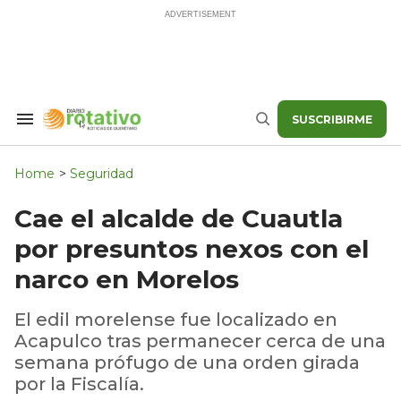
Skip
to
content
SUSCRIBIRME
Search
Buscar
&
Section
Navigation
Home
>
Seguridad
Cae el alcalde de Cuautla
por presuntos nexos con el
narco en Morelos
El edil morelense fue localizado en
Acapulco tras permanecer cerca de una
semana prófugo de una orden girada
por la Fiscalía.