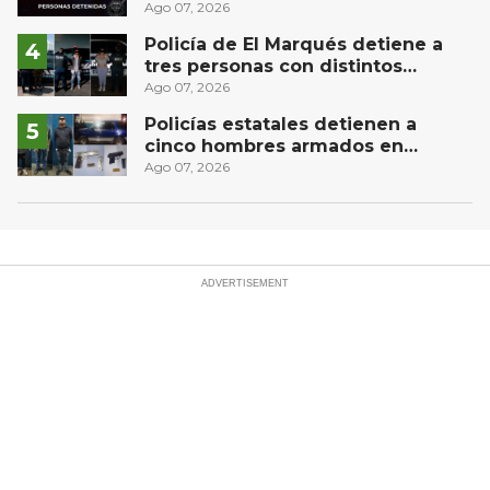
dosis aseguradas en Querétaro
Ago 07, 2026
Policía de El Marqués detiene a
tres personas con distintos
narcóticos
Ago 07, 2026
Policías estatales detienen a
cinco hombres armados en
Puebla capital
Ago 07, 2026