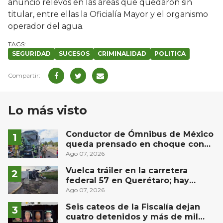
anunció relevos en las áreas que quedaron sin
titular, entre ellas la Oficialía Mayor y el organismo
operador del agua.
SEGURIDAD
SUCESOS
CRIMINALIDAD
POLITICA
Lo más visto
Conductor de Ómnibus de México
queda prensado en choque con
materialista en San Juan del Río
Ago 07, 2026
Vuelca tráiler en la carretera
federal 57 en Querétaro; hay
derrame de combustible
Ago 07, 2026
controlado, sin lesionados
Seis cateos de la Fiscalía dejan
cuatro detenidos y más de mil