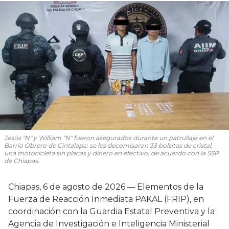
Jesús "N" y William "N" fueron asegurados durante un patrullaje en el
Barrio Obrero de Cintalapa; se les decomisaron 33 bolsitas de cristal,
una motocicleta sin placas y dinero en efectivo, de acuerdo con la SSP
de Chiapas.
Chiapas, 6 de agosto de 2026.— Elementos de la
Fuerza de Reacción Inmediata PAKAL (FRIP), en
coordinación con la Guardia Estatal Preventiva y la
Agencia de Investigación e Inteligencia Ministerial