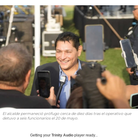
El alcalde permaneció prófugo cerca de diez días tras el operativo que
detuvo a seis funcionarios el 20 de mayo.
Getting your
Trinity Audio
player ready...