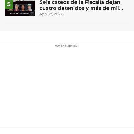
Seis cateos de la Fiscalía dejan
cuatro detenidos y más de mil
dosis aseguradas en Querétaro
Ago 07, 2026