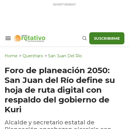
Skip
to
content
SUSCRIBIRME
Search
Buscar
&
Section
Navigation
Home
>
Querétaro
>
San Juan Del Río
Foro de planeación 2050:
San Juan del Río define su
hoja de ruta digital con
respaldo del gobierno de
Kuri
Alcalde y secretario estatal de