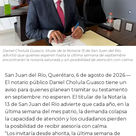
Daniel Cholula Guasco, titular de la Notaría 13 de San Juan del Río,
advirtió que quienes esperen hasta la última semana de septiembre
encontrarán la notaría saturada y sin posibilidad de atención con calma.
San Juan del Río, Querétaro, 6 de agosto de 2026.—
El notario público Daniel Cholula Guasco tiene un
aviso para quienes planean tramitar su testamento
en septiembre: no esperen. El titular de la Notaría
13 de San Juan del Río advierte que cada año, en la
última semana del mes patrio, la demanda colapsa
la capacidad de atención y los ciudadanos pierden
la posibilidad de recibir asesoría con calma.
"Los invitaría desde ahorita, la última semana de