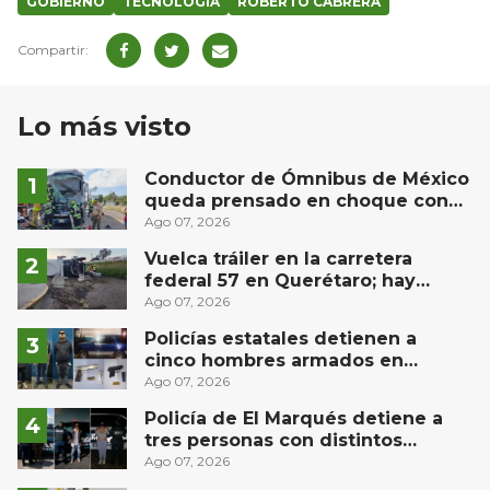
GOBIERNO
TECNOLOGIA
ROBERTO CABRERA
Lo más visto
Conductor de Ómnibus de México
queda prensado en choque con
materialista en San Juan del Río
Ago 07, 2026
Vuelca tráiler en la carretera
federal 57 en Querétaro; hay
derrame de combustible
Ago 07, 2026
controlado, sin lesionados
Policías estatales detienen a
cinco hombres armados en
Puebla capital
Ago 07, 2026
Policía de El Marqués detiene a
tres personas con distintos
narcóticos
Ago 07, 2026