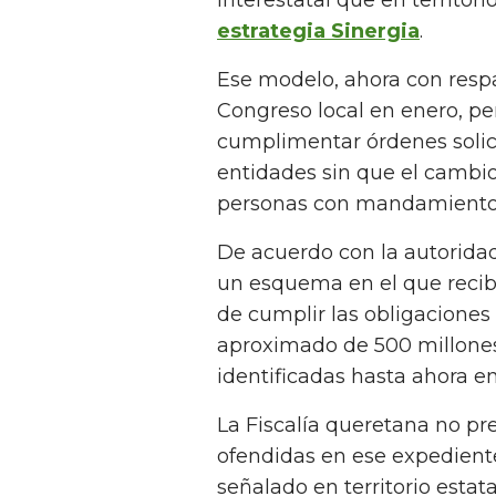
interestatal que en territor
estrategia Sinergia
.
Ese modelo, ahora con respa
Congreso local en enero, pe
cumplimentar órdenes solic
entidades sin que el cambio
personas con mandamiento j
De acuerdo con la autorida
un esquema en el que recibió
de cumplir las obligacione
aproximado de 500 millones
identificadas hasta ahora e
La Fiscalía queretana no p
ofendidas en ese expedient
señalado en territorio estata