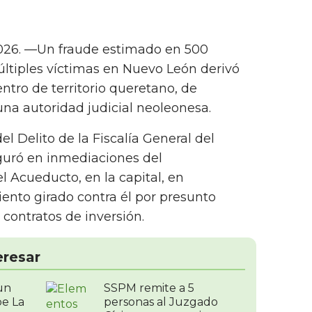
026. —Un fraude estimado en 500
ltiples víctimas en Nuevo León derivó
entro de territorio queretano, de
una autoridad judicial neoleonesa.
el Delito de la Fiscalía General del
guró en inmediaciones del
 Acueducto, en la capital, en
to girado contra él por presunto
contratos de inversión.
eresar
un
SSPM remite a 5
e La
personas al Juzgado