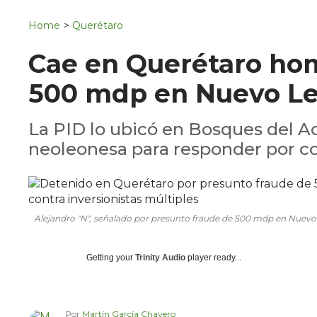
Navigation
San Juan del Río
Home
>
Querétaro
Municipios
Cae en Querétaro ho
500 mdp en Nuevo L
La PID lo ubicó en Bosques del Ac
neoleonesa para responder por co
Alejandro "N", señalado por presunto fraude de 500 mdp en Nuevo
Getting your
Trinity Audio
player ready...
Por
Martín García Chavero