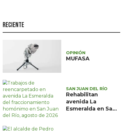
Seguridad
Ciencia y
tecnología
Reciente
Política
Turismo
OPINIÓN
Asuntos Sociales
MUFASA
Estilo de vida
Opinión
SAN JUAN DEL RÍO
Rehabilitan
avenida La
Esmeralda en San
Juan del Río tras 15
años sin
mantenimiento