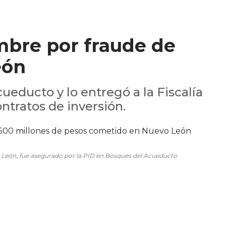
mbre por fraude de
eón
ueducto y lo entregó a la Fiscalía
ntratos de inversión.
 León, fue asegurado por la PID en Bosques del Acueducto.