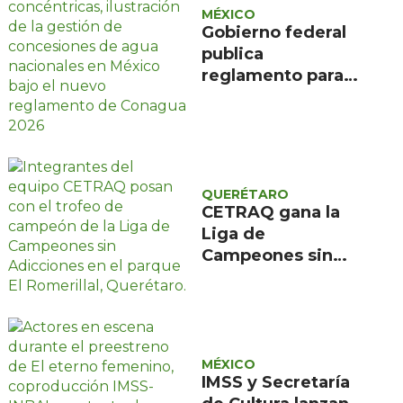
MÉXICO
Gobierno federal
publica
reglamento para
evitar caducidad
de concesiones de
agua
QUERÉTARO
CETRAQ gana la
Liga de
Campeones sin
Adicciones
organizada por
Reencuentro en el
Romerillal
MÉXICO
IMSS y Secretaría