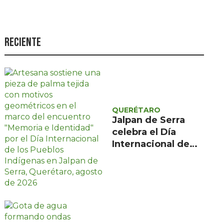
Seguridad
Ciencia y
tecnología
Reciente
Política
Turismo
Asuntos Sociales
QUERÉTARO
Estilo de vida
Jalpan de Serra
celebra el Día
Opinión
Internacional de
los Pueblos
Indígenas con
encuentro gratuito
de tres días