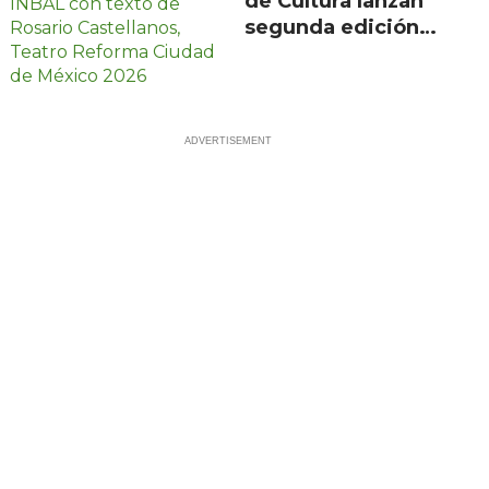
de Cultura lanzan
segunda edición
de Escenarios con
100 proyectos en
21 estados