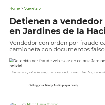
Navigation
San Juan del Río
Home
>
Querétaro
Municipios
Detienen a vendedor 
en Jardines de la Ha
Vendedor con orden por fraude ca
camioneta con documentos falso
Elementos policiales aseguran a vendedor con orden de aprehensión
Getting your
Trinity Audio
player ready...
Por
Martín García Chavero