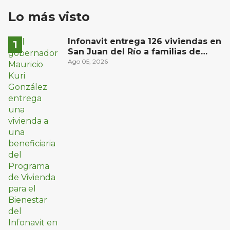
Lo más visto
Infonavit entrega 126 viviendas en
San Juan del Río a familias de
bajos ingresos
Ago 05, 2026