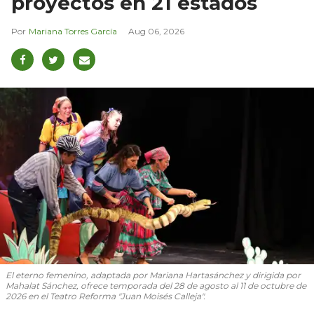
proyectos en 21 estados
Mariana Torres García
Aug 06, 2026
El eterno femenino
, adaptada por Mariana Hartasánchez y dirigida por
Mahalat Sánchez, ofrece temporada del 28 de agosto al 11 de octubre de
2026 en el Teatro Reforma "Juan Moisés Calleja".