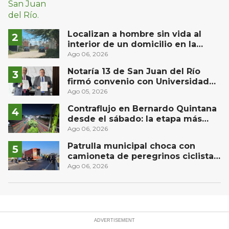
Localizan a hombre sin vida al
interior de un domicilio en la
comunidad El Rodeo, San Juan del
Ago 06, 2026
Río
Notaría 13 de San Juan del Río
firmó convenio con Universidad
Privada del Bajío para recibir
Ago 05, 2026
estudiantes en prácticas
Contraflujo en Bernardo Quintana
desde el sábado: la etapa más
compleja del operativo vial
Ago 06, 2026
Patrulla municipal choca con
camioneta de peregrinos ciclistas
en la autopista México-Querétaro
Ago 06, 2026