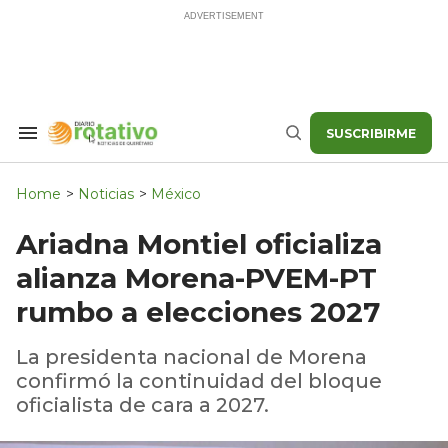
Skip
to
content
SUSCRIBIRME
Search
Buscar
&
Section
Navigation
Home
>
Noticias
>
México
Ariadna Montiel oficializa
alianza Morena-PVEM-PT
rumbo a elecciones 2027
La presidenta nacional de Morena
confirmó la continuidad del bloque
oficialista de cara a 2027.