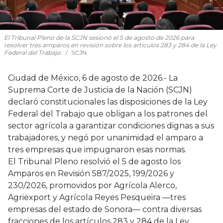
El Tribunal Pleno de la SCJN sesionó el 5 de agosto de 2026 para
resolver tres amparos en revisión sobre los artículos 283 y 284 de la Ley
Federal del Trabajo.
SCJN
Ciudad de México, 6 de agosto de 2026.- La
Suprema Corte de Justicia de la Nación (SCJN)
declaró constitucionales las disposiciones de la Ley
Federal del Trabajo que obligan a los patrones del
sector agrícola a garantizar condiciones dignas a sus
trabajadores, y negó por unanimidad el amparo a
tres empresas que impugnaron esas normas.
El Tribunal Pleno resolvió el 5 de agosto los
Amparos en Revisión 587/2025, 199/2026 y
230/2026, promovidos por Agrícola Alerco,
Agriexport y Agrícola Reyes Pesqueira —tres
empresas del estado de Sonora— contra diversas
fracciones de los artículos 283 y 284 de la Ley