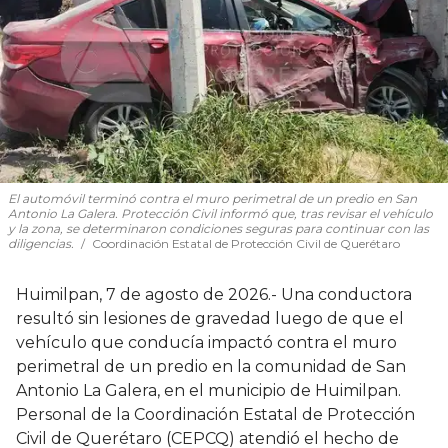
El automóvil terminó contra el muro perimetral de un predio en San
Antonio La Galera. Protección Civil informó que, tras revisar el vehículo
y la zona, se determinaron condiciones seguras para continuar con las
diligencias.
Coordinación Estatal de Protección Civil de Querétaro
Huimilpan, 7 de agosto de 2026.- Una conductora
resultó sin lesiones de gravedad luego de que el
vehículo que conducía impactó contra el muro
perimetral de un predio en la comunidad de San
Antonio La Galera, en el municipio de Huimilpan.
Personal de la Coordinación Estatal de Protección
Civil de Querétaro (CEPCQ) atendió el hecho de