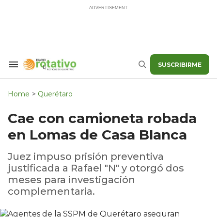
Skip
to
content
SUSCRIBIRME
Search
Buscar
&
Section
Navigation
Home
>
Querétaro
Cae con camioneta robada
en Lomas de Casa Blanca
Juez impuso prisión preventiva
justificada a Rafael "N" y otorgó dos
meses para investigación
complementaria.