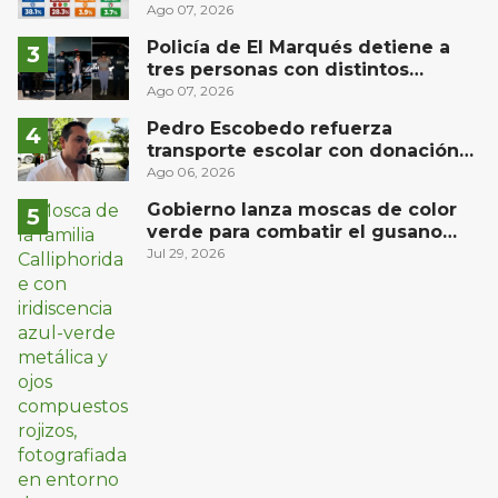
gubernatura de Querétaro, según
Ago 07, 2026
Demoscopia
Policía de El Marqués detiene a
tres personas con distintos
narcóticos
Ago 07, 2026
Pedro Escobedo refuerza
transporte escolar con donación
de camión de Flecha Amarilla para
Ago 06, 2026
universitarios
Gobierno lanza moscas de color
verde para combatir el gusano
barrenador: no las mates
Jul 29, 2026