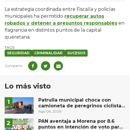
La estrategia coordinada entre Fiscalía y policías
municipales ha permitido
recuperar autos
robados y detener a presuntos responsables
en
flagrancia en distintos puntos de la capital
queretana.
SEGURIDAD
CRIMINALIDAD
SUCESOS
Lo más visto
Patrulla municipal choca con
camioneta de peregrinos ciclistas
en la autopista México-Querétaro
Ago 06, 2026
PAN aventaja a Morena por 8.6
puntos en intención de voto para