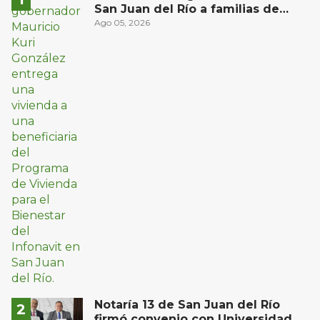
San Juan del Río a familias de
bajos ingresos
Ago 05, 2026
Notaría 13 de San Juan del Río
firmó convenio con Universidad