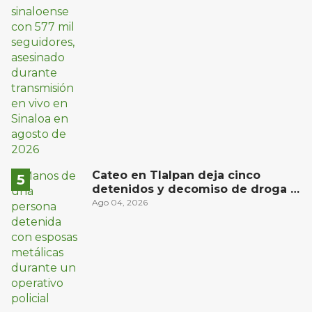
Cateo en Tlalpan deja cinco
detenidos y decomiso de droga y
un arma
Ago 04, 2026