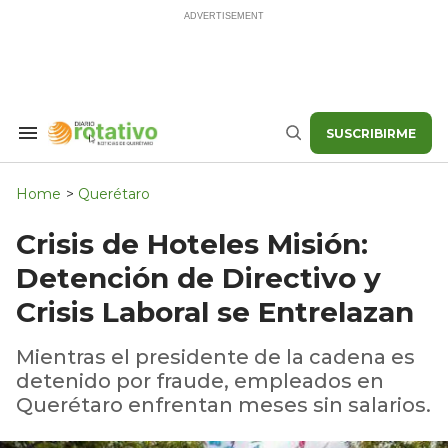
Skip
to
content
SUSCRIBIRME
Search
Buscar
&
Section
Navigation
Home
>
Querétaro
Crisis de Hoteles Misión:
Detención de Directivo y
Crisis Laboral se Entrelazan
Mientras el presidente de la cadena es
detenido por fraude, empleados en
Querétaro enfrentan meses sin salarios.