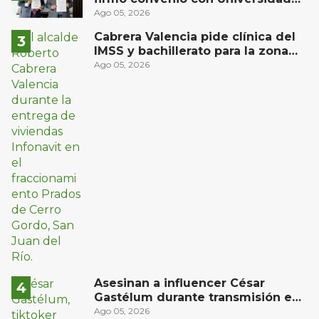
Privada del Bajío para recibir
Ago 05, 2026
estudiantes en prácticas
Cabrera Valencia pide clínica del
IMSS y bachillerato para la zona
oriente de San Juan del Río
Ago 05, 2026
Asesinan a influencer César
Gastélum durante transmisión en
vivo en Sinaloa
Ago 05, 2026