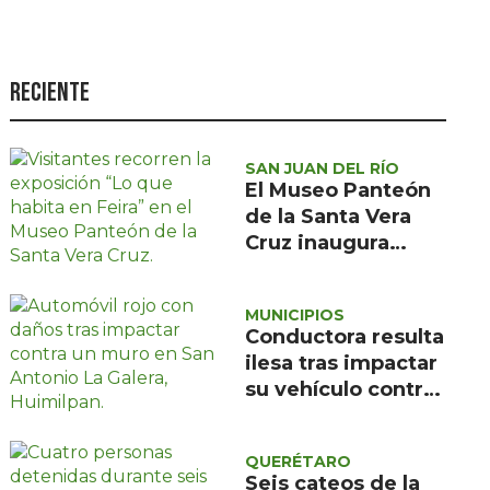
Seguridad
Ciencia y
tecnología
Reciente
Política
Turismo
SAN JUAN DEL RÍO
El Museo Panteón
Asuntos Sociales
de la Santa Vera
Cruz inaugura
Estilo de vida
exposición de
Opinión
pintura de María
MUNICIPIOS
de la Feira
Conductora resulta
ilesa tras impactar
su vehículo contra
un muro en
Huimilpan
QUERÉTARO
Seis cateos de la