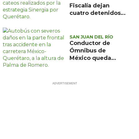
Fiscalía dejan
cuatro detenidos y
más de mil dosis
aseguradas en
Querétaro
SAN JUAN DEL RÍO
Conductor de
Ómnibus de
México queda
prensado en
choque con
materialista en
San Juan del Río