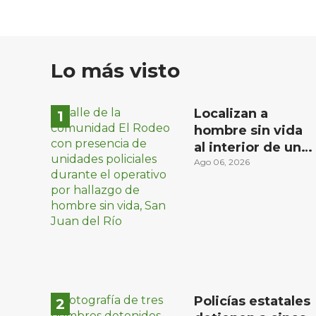
Lo más visto
Localizan a
hombre sin vida
al interior de un
domicilio en la
Ago 06, 2026
comunidad El
Rodeo, San Juan
del Río
Policías estatales