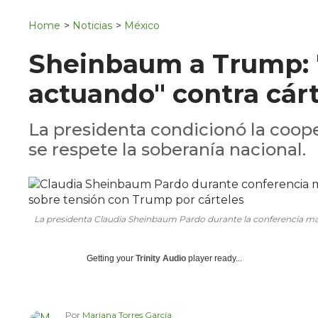
Navigation
San Juan del Río
Home
>
Noticias
>
México
Municipios
Sheinbaum a Trump: 
actuando" contra cár
La presidenta condicionó la coop
se respete la soberanía nacional.
La presidenta Claudia Sheinbaum Pardo durante la conferencia mat
Getting your
Trinity Audio
player ready...
Por
Mariana Torres García