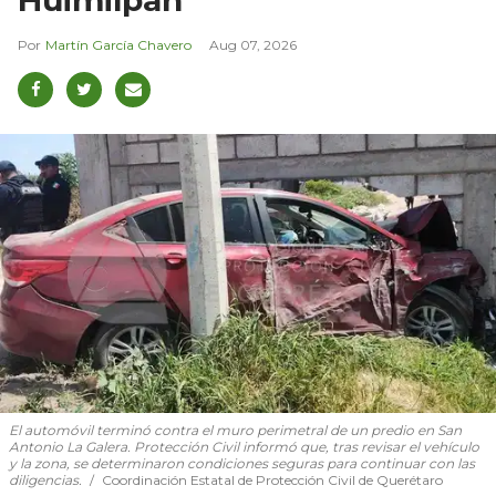
Martín García Chavero
Aug 07, 2026
El automóvil terminó contra el muro perimetral de un predio en San
Antonio La Galera. Protección Civil informó que, tras revisar el vehículo
y la zona, se determinaron condiciones seguras para continuar con las
diligencias.
Coordinación Estatal de Protección Civil de Querétaro