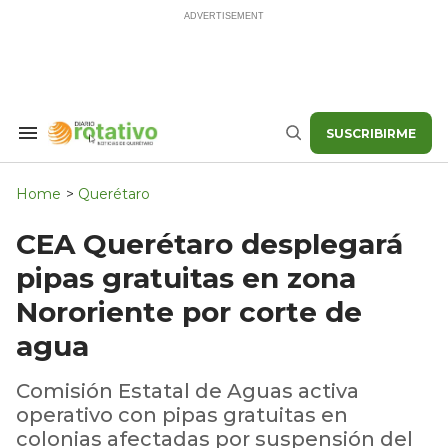
Skip
to
content
SUSCRIBIRME
Search
Buscar
&
Section
Navigation
Home
>
Querétaro
CEA Querétaro desplegará
pipas gratuitas en zona
Nororiente por corte de
agua
Comisión Estatal de Aguas activa
operativo con pipas gratuitas en
colonias afectadas por suspensión del