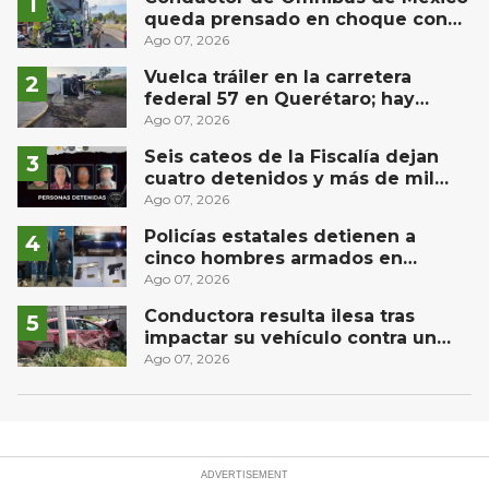
queda prensado en choque con
materialista en San Juan del Río
Ago 07, 2026
Vuelca tráiler en la carretera
federal 57 en Querétaro; hay
derrame de combustible
Ago 07, 2026
controlado, sin lesionados
Seis cateos de la Fiscalía dejan
cuatro detenidos y más de mil
dosis aseguradas en Querétaro
Ago 07, 2026
Policías estatales detienen a
cinco hombres armados en
Puebla capital
Ago 07, 2026
Conductora resulta ilesa tras
impactar su vehículo contra un
muro en Huimilpan
Ago 07, 2026