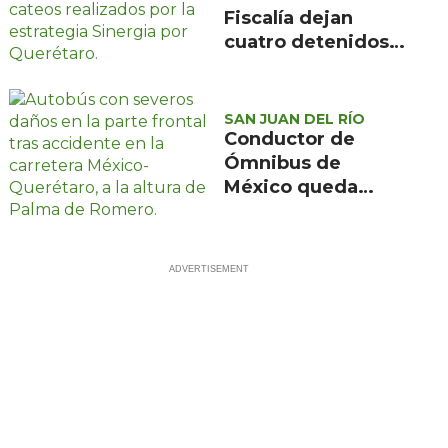
Fiscalía dejan
cuatro detenidos y
más de mil dosis
aseguradas en
Querétaro
SAN JUAN DEL RÍO
Conductor de
Ómnibus de
México queda
prensado en
choque con
materialista en
San Juan del Río