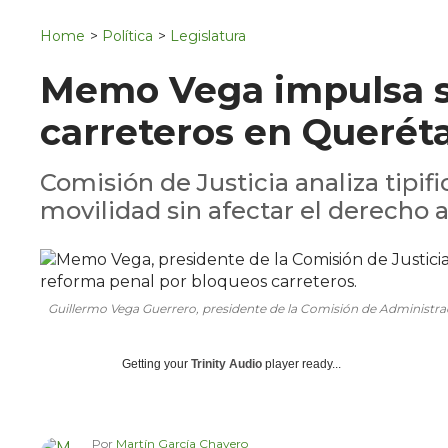
Navigation
San Juan del Río
Home
>
Política
>
Legislatura
Municipios
Memo Vega impulsa s
carreteros en Querét
Comisión de Justicia analiza tipific
movilidad sin afectar el derecho a
Guillermo Vega Guerrero, presidente de la Comisión de Administra
Getting your
Trinity Audio
player ready...
Por
Martín García Chavero