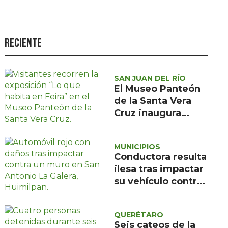
Seguridad
Ciencia y
tecnología
Reciente
Política
Turismo
SAN JUAN DEL RÍO
El Museo Panteón
Asuntos Sociales
de la Santa Vera
Cruz inaugura
Estilo de vida
exposición de
Opinión
pintura de María
MUNICIPIOS
de la Feira
Conductora resulta
ilesa tras impactar
su vehículo contra
un muro en
Huimilpan
QUERÉTARO
Seis cateos de la