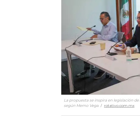
La propuesta se inspira en legislación d
según Memo Vega.
rotativo.com.mx