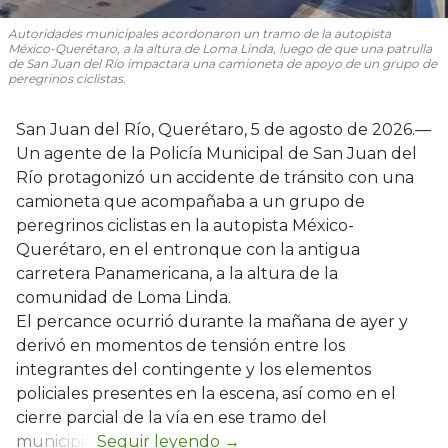
Autoridades municipales acordonaron un tramo de la autopista
México-Querétaro, a la altura de Loma Linda, luego de que una patrulla
de San Juan del Río impactara una camioneta de apoyo de un grupo de
peregrinos ciclistas.
San Juan del Río, Querétaro, 5 de agosto de 2026.—
Un agente de la Policía Municipal de San Juan del
Río protagonizó un accidente de tránsito con una
camioneta que acompañaba a un grupo de
peregrinos ciclistas en la autopista México-
Querétaro, en el entronque con la antigua
carretera Panamericana, a la altura de la
comunidad de Loma Linda.
El percance ocurrió durante la mañana de ayer y
derivó en momentos de tensión entre los
integrantes del contingente y los elementos
policiales presentes en la escena, así como en el
cierre parcial de la vía en ese tramo del
municipio.