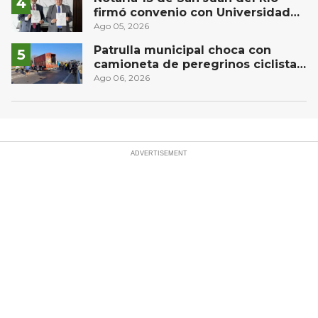
firmó convenio con Universidad
Privada del Bajío para recibir
Ago 05, 2026
estudiantes en prácticas
Patrulla municipal choca con
camioneta de peregrinos ciclistas
en la autopista México-Querétaro
Ago 06, 2026