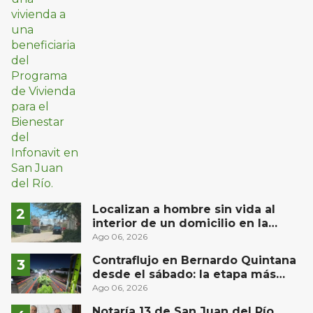
Localizan a hombre sin vida al
interior de un domicilio en la
comunidad El Rodeo, San Juan del
Ago 06, 2026
Río
Contraflujo en Bernardo Quintana
desde el sábado: la etapa más
compleja del operativo vial
Ago 06, 2026
Notaría 13 de San Juan del Río