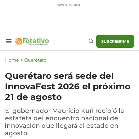
Skip
to
content
SUSCRIBIRME
Search
Buscar
&
Section
Navigation
Home
>
Querétaro
Querétaro será sede del
InnovaFest 2026 el próximo
21 de agosto
El gobernador Mauricio Kuri recibió la
estafeta del encuentro nacional de
innovación que llegará al estado en
agosto.