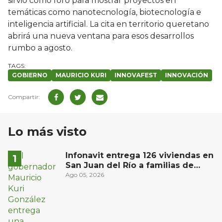
sirvió como foro para mostrar proyectos en
temáticas como nanotecnología, biotecnología e
inteligencia artificial. La cita en territorio queretano
abrirá una nueva ventana para esos desarrollos
rumbo a agosto.
GOBIERNO
MAURICIO KURI
INNOVAFEST
INNOVACIÓN
Lo más visto
Infonavit entrega 126 viviendas en
San Juan del Río a familias de
bajos ingresos
Ago 05, 2026