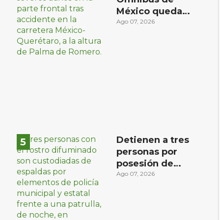
México queda
prensado en
Ago 07, 2026
choque con
materialista en
San Juan del Río
Detienen a tres
personas por
r
posesión de
sustancias ilícitas
Ago 07, 2026
en Huimilpan