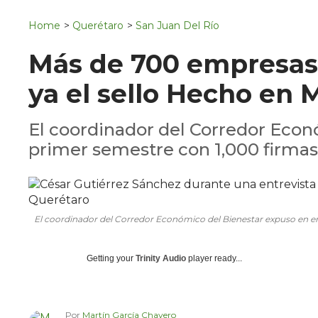
Navigation
San Juan del Río
Home
>
Querétaro
>
San Juan Del Río
Municipios
Más de 700 empresas
ya el sello Hecho en 
El coordinador del Corredor Econó
primer semestre con 1,000 firmas 
El coordinador del Corredor Económico del Bienestar expuso en ent
Getting your
Trinity Audio
player ready...
Por
Martín García Chavero