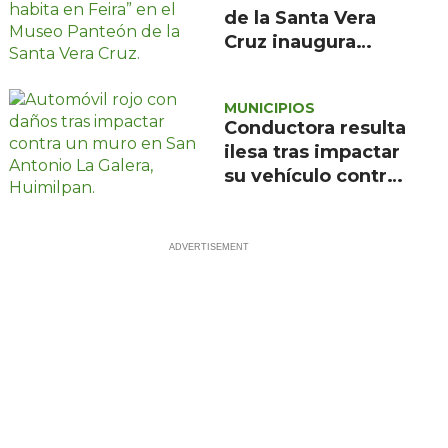
de la Santa Vera
Cruz inaugura
exposición de
pintura de María
MUNICIPIOS
de la Feira
Conductora resulta
ilesa tras impactar
su vehículo contra
un muro en
Huimilpan