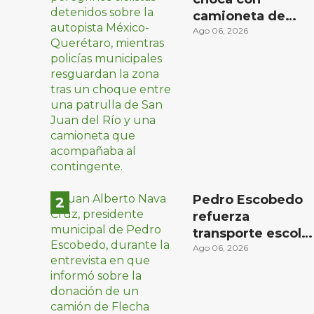
camioneta de
peregrinos
Ago 06, 2026
ciclistas en la
autopista México-
Querétaro
Pedro Escobedo
refuerza
transporte escola
con donación de
Ago 06, 2026
camión de Flecha
Amarilla para
universitarios