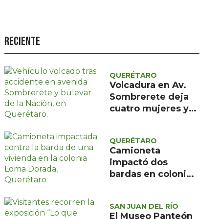
Seguridad
Ciencia y
tecnología
Reciente
Política
Turismo
QUERÉTARO
Volcadura en Av.
Asuntos Sociales
Sombrerete deja
cuatro mujeres y
Estilo de vida
un menor con
Opinión
atención médica
QUERÉTARO
prehospitalaria
Camioneta
impactó dos
bardas en colonia
Loma Dorada;
Protección Civil
SAN JUAN DEL RÍO
descartó riesgos
El Museo Panteón