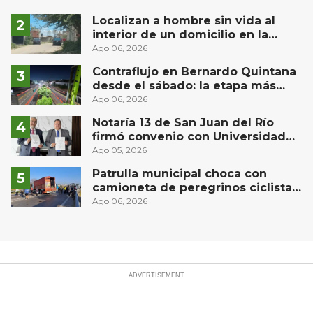
Localizan a hombre sin vida al
interior de un domicilio en la
comunidad El Rodeo, San Juan del
Ago 06, 2026
Río
Contraflujo en Bernardo Quintana
desde el sábado: la etapa más
compleja del operativo vial
Ago 06, 2026
Notaría 13 de San Juan del Río
firmó convenio con Universidad
Privada del Bajío para recibir
Ago 05, 2026
estudiantes en prácticas
Patrulla municipal choca con
camioneta de peregrinos ciclistas
en la autopista México-Querétaro
Ago 06, 2026