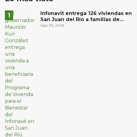
Infonavit entrega 126 viviendas en
San Juan del Río a familias de
bajos ingresos
Ago 05, 2026