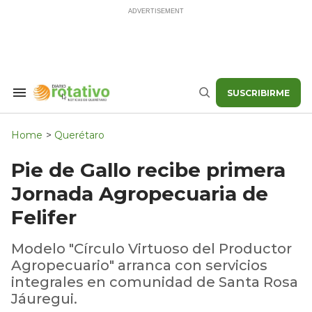
Skip
to
content
SUSCRIBIRME
Search
Buscar
&
Section
Navigation
Home
>
Querétaro
Pie de Gallo recibe primera
Jornada Agropecuaria de
Felifer
Modelo "Círculo Virtuoso del Productor
Agropecuario" arranca con servicios
integrales en comunidad de Santa Rosa
Jáuregui.