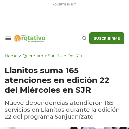
Skip
to
content
SUSCRIBIRME
Search
Buscar
&
Section
Navigation
Home
>
Querétaro
>
San Juan Del Río
Llanitos suma 165
atenciones en edición 22
del Miércoles en SJR
Nueve dependencias atendieron 165
servicios en Llanitos durante la edición
22 del programa Sanjuanízate