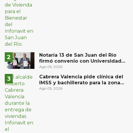
Notaría 13 de San Juan del Río
firmó convenio con Universidad
Privada del Bajío para recibir
Ago 05, 2026
estudiantes en prácticas
Cabrera Valencia pide clínica del
IMSS y bachillerato para la zona
oriente de San Juan del Río
Ago 05, 2026