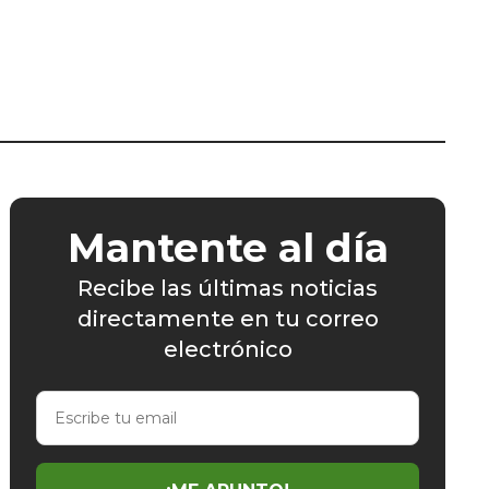
Seguridad
Ciencia y
tecnología
Política
Turismo
Asuntos Sociales
Mantente al día
Estilo de vida
Recibe las últimas noticias
Opinión
directamente en tu correo
electrónico
Escribe
tu
email