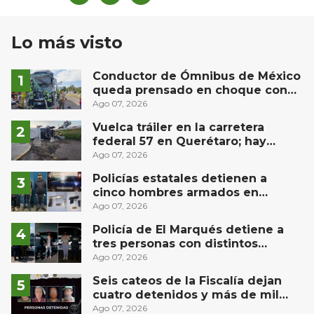
Lo más visto
Conductor de Ómnibus de México
queda prensado en choque con
materialista en San Juan del Río
Ago 07, 2026
Vuelca tráiler en la carretera
federal 57 en Querétaro; hay
derrame de combustible
Ago 07, 2026
controlado, sin lesionados
Policías estatales detienen a
cinco hombres armados en
Puebla capital
Ago 07, 2026
Policía de El Marqués detiene a
tres personas con distintos
narcóticos
Ago 07, 2026
Seis cateos de la Fiscalía dejan
cuatro detenidos y más de mil
dosis aseguradas en Querétaro
Ago 07, 2026