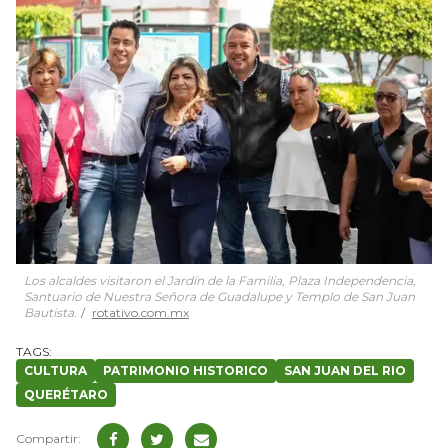
Los alcaldes visitaron el Jardín de la Familia, Plaza Independencia,
Santuario de Nuestra Señora de Guadalupe y Templo de San Juan
Bautista.
rotativo.com.mx
CULTURA
PATRIMONIO HISTORICO
SAN JUAN DEL RIO
QUERÉTARO