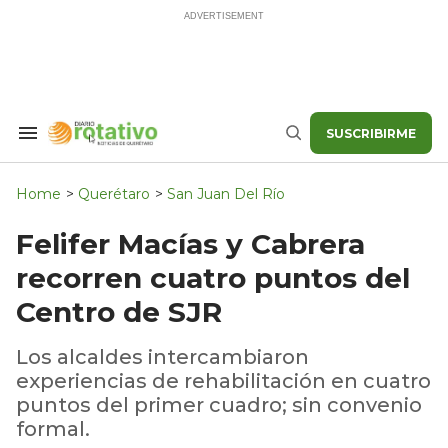
Skip
to
content
SUSCRIBIRME
Search
Buscar
&
Section
Navigation
Home
>
Querétaro
>
San Juan Del Río
Felifer Macías y Cabrera
recorren cuatro puntos del
Centro de SJR
Los alcaldes intercambiaron
experiencias de rehabilitación en cuatro
puntos del primer cuadro; sin convenio
formal.