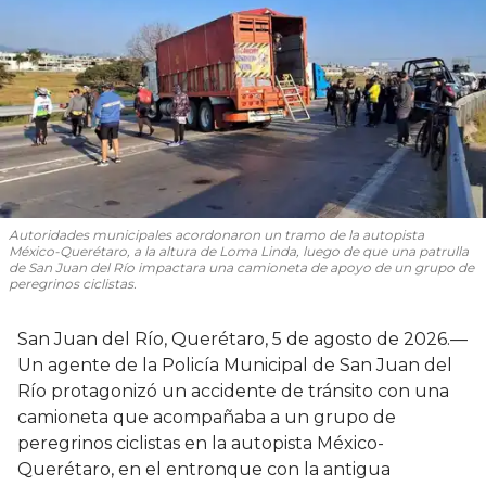
Autoridades municipales acordonaron un tramo de la autopista
México-Querétaro, a la altura de Loma Linda, luego de que una patrulla
de San Juan del Río impactara una camioneta de apoyo de un grupo de
peregrinos ciclistas.
San Juan del Río, Querétaro, 5 de agosto de 2026.—
Un agente de la Policía Municipal de San Juan del
Río protagonizó un accidente de tránsito con una
camioneta que acompañaba a un grupo de
peregrinos ciclistas en la autopista México-
Querétaro, en el entronque con la antigua