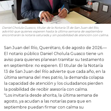
Daniel Cholula Guasco, titular de la Notaría 13 de San Juan del Río,
advirtió que quienes esperen hasta la última semana de septiembre
encontrarán la notaría saturada y sin posibilidad de atención con calma.
San Juan del Río, Querétaro, 6 de agosto de 2026.—
El notario público Daniel Cholula Guasco tiene un
aviso para quienes planean tramitar su testamento
en septiembre: no esperen. El titular de la Notaría
13 de San Juan del Río advierte que cada año, en la
última semana del mes patrio, la demanda colapsa
la capacidad de atención y los ciudadanos pierden
la posibilidad de recibir asesoría con calma.
"Los invitaría desde ahorita, la última semana de
agosto, ya acudan a las notarías para que en
septiembre puedan firmar con calma su