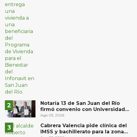
Notaría 13 de San Juan del Río
firmó convenio con Universidad
Privada del Bajío para recibir
Ago 05, 2026
estudiantes en prácticas
Cabrera Valencia pide clínica del
IMSS y bachillerato para la zona