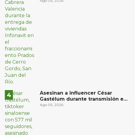
oriente de San Juan del Río
Ago 05, 2026
Asesinan a influencer César
Gastélum durante transmisión en
vivo en Sinaloa
Ago 05, 2026