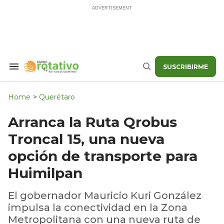
Skip
to
content
SUSCRIBIRME
Search
Buscar
&
Section
Navigation
Home
>
Querétaro
Arranca la Ruta Qrobus
Troncal 15, una nueva
opción de transporte para
Huimilpan
El gobernador Mauricio Kuri González
impulsa la conectividad en la Zona
Metropolitana con una nueva ruta de