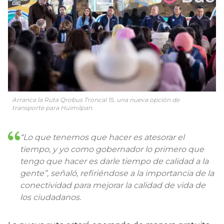
Arranca la Ruta Qrobus Troncal 15, una nueva opción de
transporte para Huimilpan.
“Lo que tenemos que hacer es atesorar el
tiempo, y yo como gobernador lo primero que
tengo que hacer es darle tiempo de calidad a la
gente”, señaló, refiriéndose a la importancia de la
conectividad para mejorar la calidad de vida de
los ciudadanos.