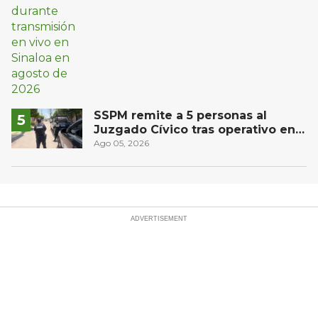
SSPM remite a 5 personas al
Juzgado Cívico tras operativo en
San Juan del Río
Ago 05, 2026