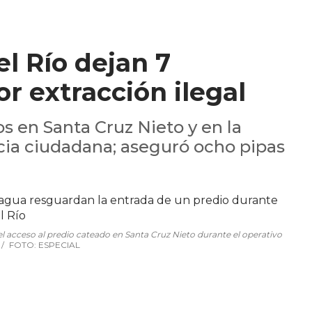
l Río dejan 7
or extracción ilegal
s en Santa Cruz Nieto y en la
cia ciudadana; aseguró ocho pipas
l acceso al predio cateado en Santa Cruz Nieto durante el operativo
FOTO: ESPECIAL