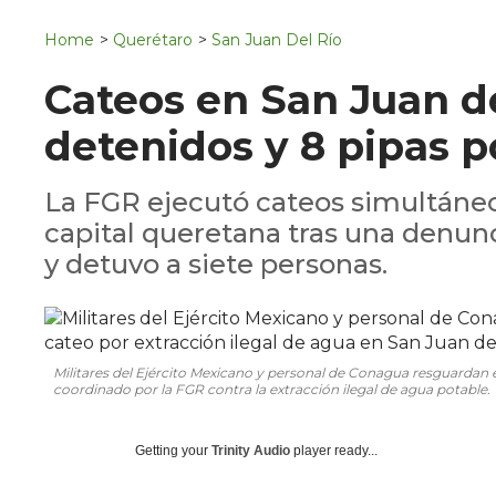
Navigation
San Juan del Río
Home
>
Querétaro
>
San Juan Del Río
Municipios
Cateos en San Juan de
detenidos y 8 pipas p
La FGR ejecutó cateos simultáneo
capital queretana tras una denun
y detuvo a siete personas.
Militares del Ejército Mexicano y personal de Conagua resguardan e
coordinado por la FGR contra la extracción ilegal de agua potable.
Getting your
Trinity Audio
player ready...