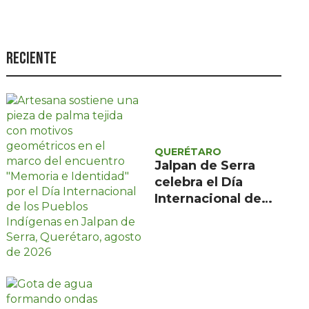
Seguridad
Ciencia y
tecnología
Reciente
Política
Turismo
Asuntos Sociales
QUERÉTARO
Estilo de vida
Jalpan de Serra
celebra el Día
Opinión
Internacional de
los Pueblos
Indígenas con
encuentro gratuito
de tres días