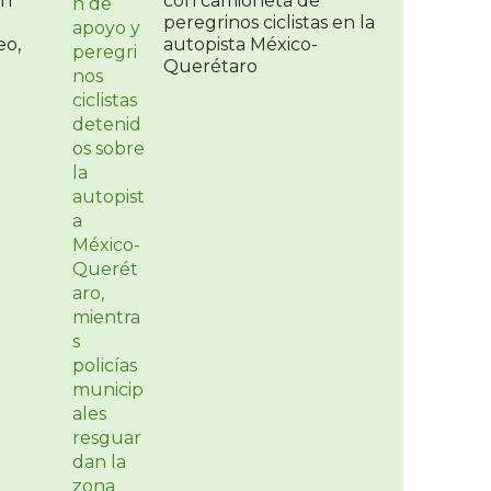
un
con camioneta de
peregrinos ciclistas en la
eo,
autopista México-
Querétaro