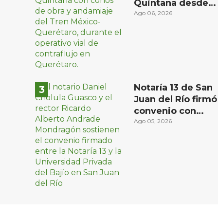
Quintana desde
el sábado: la
Ago 06, 2026
etapa más
compleja del
operativo vial
Notaría 13 de San
Juan del Río firmó
convenio con
Universidad
Ago 05, 2026
Privada del Bajío
para recibir
estudiantes en
prácticas