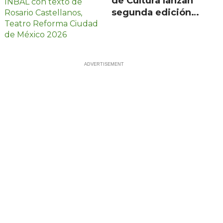
de Cultura lanzan
segunda edición
de Escenarios con
100 proyectos en
21 estados