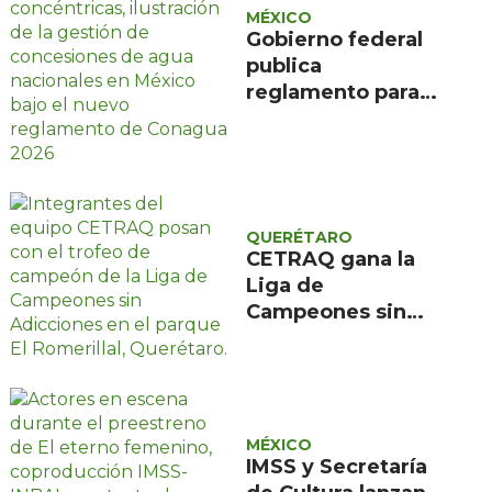
MÉXICO
Gobierno federal
publica
reglamento para
evitar caducidad
de concesiones de
agua
QUERÉTARO
CETRAQ gana la
Liga de
Campeones sin
Adicciones
organizada por
Reencuentro en el
Romerillal
MÉXICO
IMSS y Secretaría