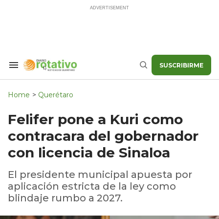
Skip
to
content
SUSCRIBIRME
Search
Buscar
&
Section
Navigation
Home
>
Querétaro
Felifer pone a Kuri como
contracara del gobernador
con licencia de Sinaloa
El presidente municipal apuesta por
aplicación estricta de la ley como
blindaje rumbo a 2027.