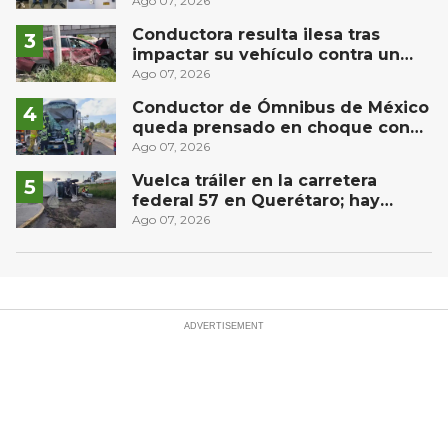
Puebla capital
Ago 07, 2026
Conductora resulta ilesa tras
impactar su vehículo contra un
muro en Huimilpan
Ago 07, 2026
Conductor de Ómnibus de México
queda prensado en choque con
materialista en San Juan del Río
Ago 07, 2026
Vuelca tráiler en la carretera
federal 57 en Querétaro; hay
derrame de combustible
Ago 07, 2026
controlado, sin lesionados