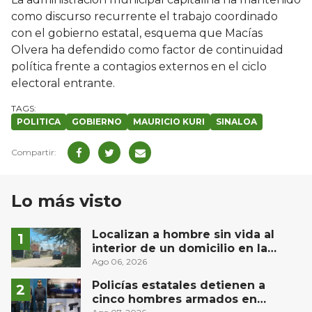
como discurso recurrente el trabajo coordinado
con el gobierno estatal, esquema que Macías
Olvera ha defendido como factor de continuidad
política frente a contagios externos en el ciclo
electoral entrante.
POLITICA
GOBIERNO
MAURICIO KURI
SINALOA
Lo más visto
Localizan a hombre sin vida al
interior de un domicilio en la
comunidad El Rodeo, San Juan del
Ago 06, 2026
Río
Policías estatales detienen a
cinco hombres armados en