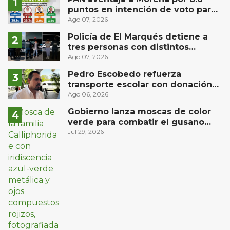
puntos en intención de voto para
gubernatura de Querétaro, según
Ago 07, 2026
Demoscopia
Policía de El Marqués detiene a
tres personas con distintos
narcóticos
Ago 07, 2026
Pedro Escobedo refuerza
transporte escolar con donación
de camión de Flecha Amarilla para
Ago 06, 2026
universitarios
Gobierno lanza moscas de color
verde para combatir el gusano
barrenador: no las mates
Jul 29, 2026