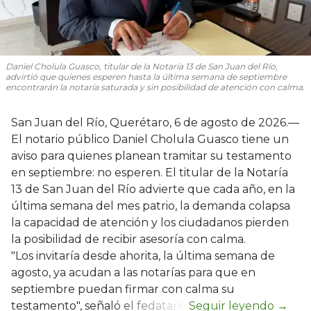
Daniel Cholula Guasco, titular de la Notaría 13 de San Juan del Río,
advirtió que quienes esperen hasta la última semana de septiembre
encontrarán la notaría saturada y sin posibilidad de atención con calma.
San Juan del Río, Querétaro, 6 de agosto de 2026.—
El notario público Daniel Cholula Guasco tiene un
aviso para quienes planean tramitar su testamento
en septiembre: no esperen. El titular de la Notaría
13 de San Juan del Río advierte que cada año, en la
última semana del mes patrio, la demanda colapsa
la capacidad de atención y los ciudadanos pierden
la posibilidad de recibir asesoría con calma.
"Los invitaría desde ahorita, la última semana de
agosto, ya acudan a las notarías para que en
septiembre puedan firmar con calma su
testamento", señaló el fedatario.