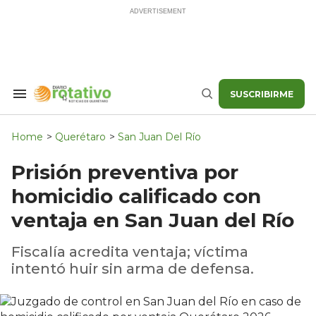
Skip
to
content
SUSCRIBIRME
Search
Buscar
&
Section
Navigation
Home
>
Querétaro
>
San Juan Del Río
Prisión preventiva por
homicidio calificado con
ventaja en San Juan del Río
Fiscalía acredita ventaja; víctima
intentó huir sin arma de defensa.