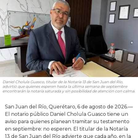
Daniel Cholula Guasco, titular de la Notaría 13 de San Juan del Río,
advirtió que quienes esperen hasta la última semana de septiembre
encontrarán la notaría saturada y sin posibilidad de atención con calma.
San Juan del Río, Querétaro, 6 de agosto de 2026.—
El notario público Daniel Cholula Guasco tiene un
aviso para quienes planean tramitar su testamento
en septiembre: no esperen. El titular de la Notaría
13 de San Juan del Río advierte que cada año, en la