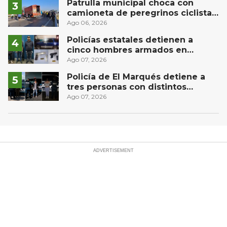
Patrulla municipal choca con
camioneta de peregrinos ciclistas
en la autopista México-Querétaro
Ago 06, 2026
Policías estatales detienen a
cinco hombres armados en
Puebla capital
Ago 07, 2026
Policía de El Marqués detiene a
tres personas con distintos
narcóticos
Ago 07, 2026