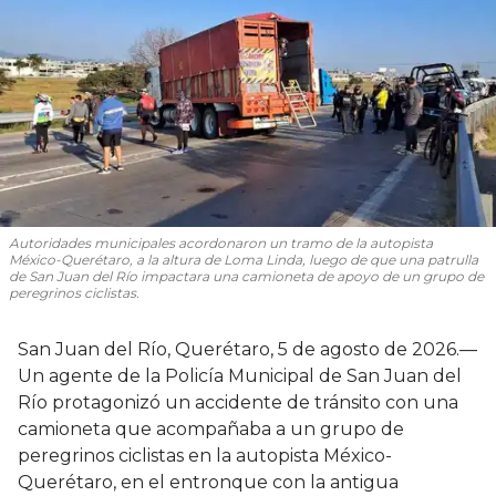
Autoridades municipales acordonaron un tramo de la autopista
México-Querétaro, a la altura de Loma Linda, luego de que una patrulla
de San Juan del Río impactara una camioneta de apoyo de un grupo de
peregrinos ciclistas.
San Juan del Río, Querétaro, 5 de agosto de 2026.—
Un agente de la Policía Municipal de San Juan del
Río protagonizó un accidente de tránsito con una
camioneta que acompañaba a un grupo de
peregrinos ciclistas en la autopista México-
Querétaro, en el entronque con la antigua