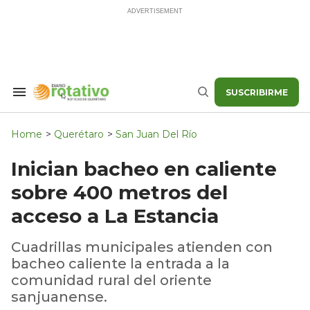
Skip
to
content
SUSCRIBIRME
Search
Buscar
&
Section
Navigation
Home
>
Querétaro
>
San Juan Del Río
Inician bacheo en caliente
sobre 400 metros del
acceso a La Estancia
Cuadrillas municipales atienden con
bacheo caliente la entrada a la
comunidad rural del oriente
sanjuanense.