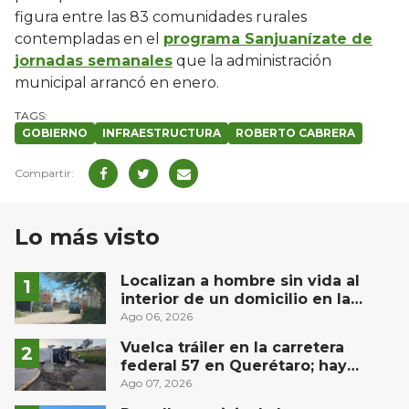
figura entre las 83 comunidades rurales
contempladas en el
programa Sanjuanízate de
jornadas semanales
que la administración
municipal arrancó en enero.
GOBIERNO
INFRAESTRUCTURA
ROBERTO CABRERA
Lo más visto
Localizan a hombre sin vida al
interior de un domicilio en la
comunidad El Rodeo, San Juan del
Ago 06, 2026
Río
Vuelca tráiler en la carretera
federal 57 en Querétaro; hay
derrame de combustible
Ago 07, 2026
controlado, sin lesionados