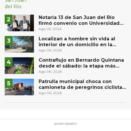
Notaría 13 de San Juan del Río
firmó convenio con Universidad
Privada del Bajío para recibir
Ago 05, 2026
estudiantes en prácticas
Localizan a hombre sin vida al
interior de un domicilio en la
comunidad El Rodeo, San Juan del
Ago 06, 2026
Río
Contraflujo en Bernardo Quintana
desde el sábado: la etapa más
compleja del operativo vial
Ago 06, 2026
Patrulla municipal choca con
camioneta de peregrinos ciclistas
en la autopista México-Querétaro
Ago 06, 2026