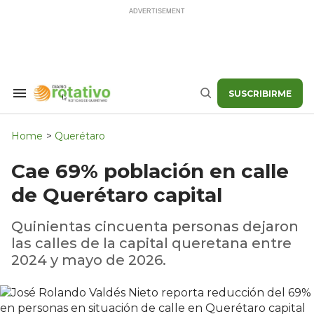
Skip
to
content
SUSCRIBIRME
Search
Buscar
&
Section
Navigation
Home
>
Querétaro
Cae 69% población en calle
de Querétaro capital
Quinientas cincuenta personas dejaron
las calles de la capital queretana entre
2024 y mayo de 2026.