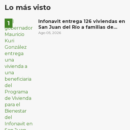
Lo más visto
Infonavit entrega 126 viviendas en
San Juan del Río a familias de
bajos ingresos
Ago 05, 2026