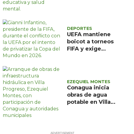
abre proceso de
regularización para
planteles con ese
perfil
DEPORTES
UEFA mantiene
boicot a torneos
FIFA y exige
renuncia de
Infantino
EZEQUIEL MONTES
Conagua inicia
obras de agua
potable en Villa
Progreso con
inversión de 1.7
mdp