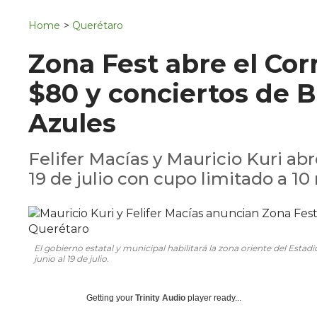
Navigation
San Juan del Río
Home
>
Querétaro
Municipios
Zona Fest abre el Cor
$80 y conciertos de 
Azules
Felifer Macías y Mauricio Kuri abre
19 de julio con cupo limitado a 10
El gobierno estatal y municipal habilitará la zona oriente del Estad
junio al 19 de julio.
Getting your
Trinity Audio
player ready...