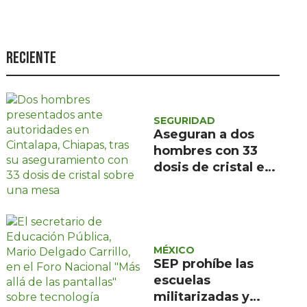
Seguridad
Ciencia y
tecnología
Reciente
Política
Turismo
SEGURIDAD
Asuntos Sociales
Aseguran a dos
hombres con 33
Estilo de vida
dosis de cristal en
Cintalapa, Chiapas
Opinión
MÉXICO
SEP prohíbe las
escuelas
militarizadas y