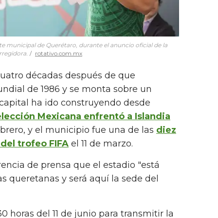
e municipal de Querétaro, durante el anuncio oficial de la
rregidora.
rotativo.com.mx
 cuatro décadas después de que
undial de 1986 y se monta sobre un
 capital ha ido construyendo desde
lección Mexicana enfrentó a Islandia
ebrero, y el municipio fue una de las
diez
del trofeo FIFA
el 11 de marzo.
rencia de prensa que el estadio "está
lias queretanas y será aquí la sede del
30 horas del 11 de junio para transmitir la