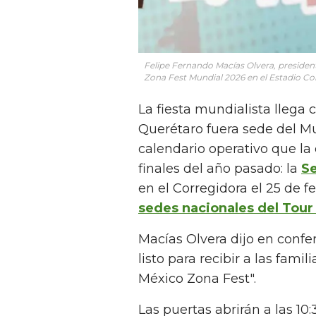
Felipe Fernando Macías Olvera, president
Zona Fest Mundial 2026 en el Estadio Co
La fiesta mundialista llega
Querétaro fuera sede del M
calendario operativo que la
finales del año pasado: la
Se
en el Corregidora el 25 de f
sedes nacionales del Tour 
Macías Olvera dijo en confe
listo para recibir a las fami
México Zona Fest".
Las puertas abrirán a las 10: