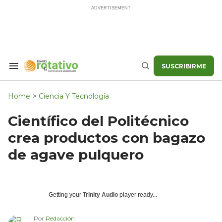
Skip
to
content
SUSCRIBIRME
Search
Buscar
&
Section
Navigation
Home
>
Ciencia Y Tecnología
Científico del Politécnico
crea productos con bagazo
de agave pulquero
Getting your
Trinity Audio
player ready...
Por
Redacción