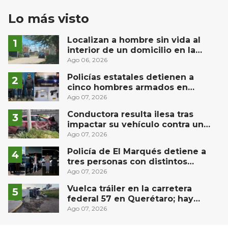
Lo más visto
Localizan a hombre sin vida al
interior de un domicilio en la
comunidad El Rodeo, San Juan del
Ago 06, 2026
Río
Policías estatales detienen a
cinco hombres armados en
Puebla capital
Ago 07, 2026
Conductora resulta ilesa tras
impactar su vehículo contra un
muro en Huimilpan
Ago 07, 2026
Policía de El Marqués detiene a
tres personas con distintos
narcóticos
Ago 07, 2026
Vuelca tráiler en la carretera
federal 57 en Querétaro; hay
derrame de combustible
Ago 07, 2026
controlado, sin lesionados